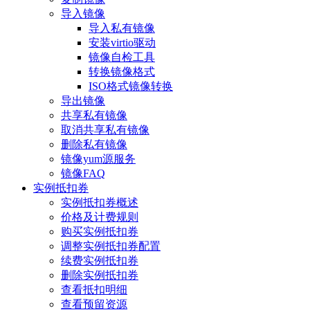
导入镜像
导入私有镜像
安装virtio驱动
镜像自检工具
转换镜像格式
ISO格式镜像转换
导出镜像
共享私有镜像
取消共享私有镜像
删除私有镜像
镜像yum源服务
镜像FAQ
实例抵扣券
实例抵扣券概述
价格及计费规则
购买实例抵扣券
调整实例抵扣券配置
续费实例抵扣券
删除实例抵扣券
查看抵扣明细
查看预留资源