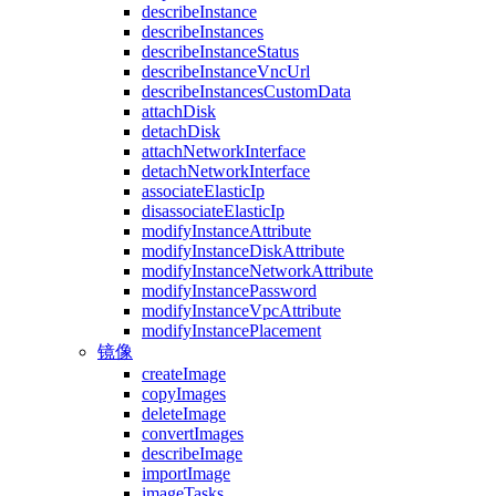
describeInstance
describeInstances
describeInstanceStatus
describeInstanceVncUrl
describeInstancesCustomData
attachDisk
detachDisk
attachNetworkInterface
detachNetworkInterface
associateElasticIp
disassociateElasticIp
modifyInstanceAttribute
modifyInstanceDiskAttribute
modifyInstanceNetworkAttribute
modifyInstancePassword
modifyInstanceVpcAttribute
modifyInstancePlacement
镜像
createImage
copyImages
deleteImage
convertImages
describeImage
importImage
imageTasks