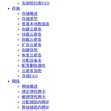
实例抵扣券FAQ
存储
存储概述
存储类型
查看本地数据盘
创建云硬盘
挂载云硬盘
卸载云硬盘
扩容云硬盘
创建快照
恢复云硬盘
分配设备名
配置删除属性
云硬盘加密
存储FAQ
网络
网络概述
绑定弹性网卡
解绑弹性网卡
分配辅助内网IP
释放辅助内网IP