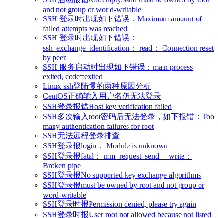
and not group or world-writable
SSH 登录时出现如下错误：Maximum amount of
failed attempts was reached
SSH 登录时出现如下错误：
ssh_exchange_identification： read： Connection reset
by peer
SSH 服务启动时出现如下错误：main process
exited, code=exited
Linux ssh登陆慢的两种原因分析
CentOS正确输入用户名仍无法登录
SSH登录报错Host key verification failed
SSH多次输入root密码后无法登录，如下报错：Too
many authentication failures for root
SSH无法远程登录排查
SSH登录报login： Module is unknown
SSH登录报fatal： mm_request_send： write：
Broken pipe
SSH登录报No supported key exchange algorithms
SSH登录报must be owned by root and not group or
word-writable
SSH登录时报Permission denied, please try again
SSH登录时报User root not allowed because not listed