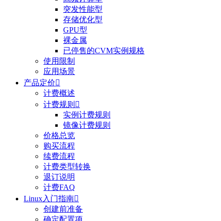
突发性能型
存储优化型
GPU型
裸金属
已停售的CVM实例规格
使用限制
应用场景
产品定价

计费概述
计费规则

实例计费规则
镜像计费规则
价格总览
购买流程
续费流程
计费类型转换
退订说明
计费FAQ
Linux入门指南

创建前准备
确定配置项