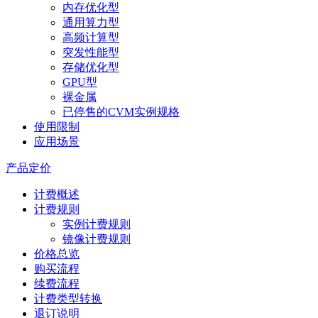
内存优化型
通用算力型
高频计算型
突发性能型
存储优化型
GPU型
裸金属
已停售的CVM实例规格
使用限制
应用场景
产品定价
计费概述
计费规则
实例计费规则
镜像计费规则
价格总览
购买流程
续费流程
计费类型转换
退订说明