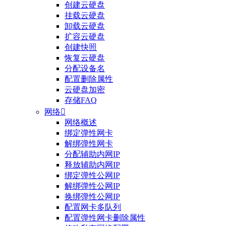
创建云硬盘
挂载云硬盘
卸载云硬盘
扩容云硬盘
创建快照
恢复云硬盘
分配设备名
配置删除属性
云硬盘加密
存储FAQ
网络

网络概述
绑定弹性网卡
整体评价？
解绑弹性网卡
分配辅助内网IP
非常满意
释放辅助内网IP
绑定弹性公网IP
解绑弹性公网IP
换绑弹性公网IP
配置网卡多队列
配置弹性网卡删除属性