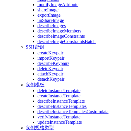
modifyImageAttribute
shareImage
exportImage
unShareImage
describeImages
describeImageMembers
describeImageConstraints
describeImageConstraintsBatch
SSH密钥
createKeypair
importKeypair
describeKeypairs
deleteKeypair
attachKeypair
detachKeypair
实例模板
deleteInstanceTemplate
createInstanceTemplate
describeInstanceTemplate
describeInstanceTemplates
describeInstanceTemplatesCustomdata
verifyInstanceTemplate
updateInstanceTemplate
实例规格类型