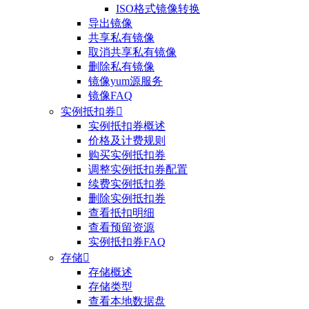
ISO格式镜像转换
导出镜像
共享私有镜像
取消共享私有镜像
删除私有镜像
镜像yum源服务
镜像FAQ
实例抵扣券

实例抵扣券概述
价格及计费规则
购买实例抵扣券
调整实例抵扣券配置
续费实例抵扣券
删除实例抵扣券
查看抵扣明细
查看预留资源
实例抵扣券FAQ
存储

存储概述
存储类型
查看本地数据盘