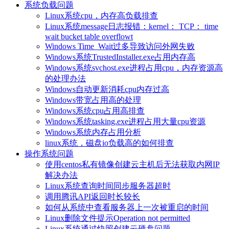
系统负载问题
Linux系统cpu，内存高负载排查
Linux系统message日志报错：kernel： TCP： time
wait bucket table overflowt
Windows Time_Wait过多导致访问外网失败
Windows系统TrustedInstaller.exe占用内存高
Windows系统svchost.exe进程占用cpu，内存资源高
的处理办法
Windows自动更新消耗cpu内存过高
Windows带宽占用高的处理
Windows系统cpu占用高排查
Windows系统tasking.exe进程占用大量cpu资源
Windows系统内存占用分析
linux系统，磁盘io负载高的如何排查
操作系统问题
使用centos私有镜像创建云主机后无法获取内网IP
解决办法
Linux系统查询时间同步服务器超时
调用腾讯API返回时长较长
如何从系统中查看服务器上一次被重启的时间
Linux删除文件提示Operation not permitted
Linux系统通过快照创建云硬盘问题