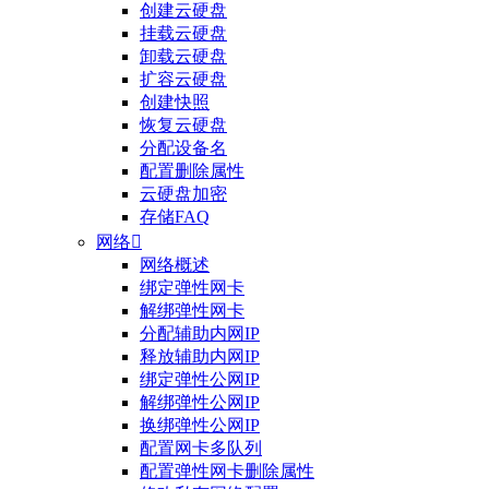
创建云硬盘
挂载云硬盘
卸载云硬盘
扩容云硬盘
创建快照
恢复云硬盘
分配设备名
配置删除属性
云硬盘加密
存储FAQ
网络

网络概述
绑定弹性网卡
整体评价？
解绑弹性网卡
分配辅助内网IP
非常满意
释放辅助内网IP
绑定弹性公网IP
解绑弹性公网IP
换绑弹性公网IP
配置网卡多队列
配置弹性网卡删除属性