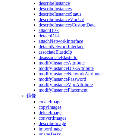
describeInstance
describeInstances
describeInstanceStatus
describeInstanceVncUrl
describeInstancesCustomData
attachDisk
detachDisk
attachNetworkInterface
detachNetworkInterface
associateElasticIp
disassociateElasticIp
modifyInstanceAttribute
modifyInstanceDiskAttribute
modifyInstanceNetworkAttribute
modifyInstancePassword
modifyInstanceVpcAttribute
modifyInstancePlacement
镜像
createImage
copyImages
deleteImage
convertImages
describeImage
importImage
imageTasks