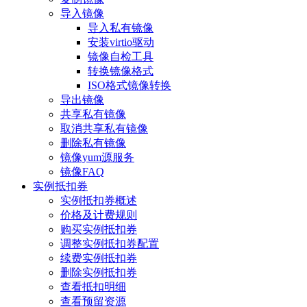
导入镜像
导入私有镜像
安装virtio驱动
镜像自检工具
转换镜像格式
ISO格式镜像转换
导出镜像
共享私有镜像
取消共享私有镜像
删除私有镜像
镜像yum源服务
镜像FAQ
实例抵扣券
实例抵扣券概述
价格及计费规则
购买实例抵扣券
调整实例抵扣券配置
续费实例抵扣券
删除实例抵扣券
查看抵扣明细
查看预留资源