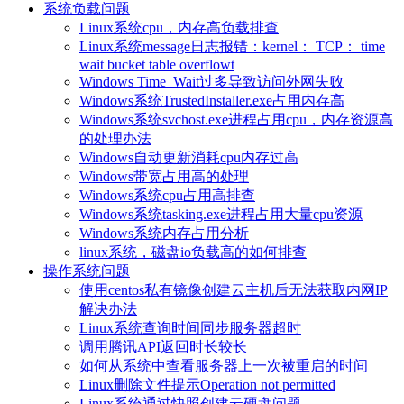
系统负载问题
Linux系统cpu，内存高负载排查
Linux系统message日志报错：kernel： TCP： time
wait bucket table overflowt
Windows Time_Wait过多导致访问外网失败
Windows系统TrustedInstaller.exe占用内存高
Windows系统svchost.exe进程占用cpu，内存资源高
的处理办法
Windows自动更新消耗cpu内存过高
Windows带宽占用高的处理
Windows系统cpu占用高排查
Windows系统tasking.exe进程占用大量cpu资源
Windows系统内存占用分析
linux系统，磁盘io负载高的如何排查
操作系统问题
使用centos私有镜像创建云主机后无法获取内网IP
解决办法
Linux系统查询时间同步服务器超时
调用腾讯API返回时长较长
如何从系统中查看服务器上一次被重启的时间
Linux删除文件提示Operation not permitted
Linux系统通过快照创建云硬盘问题