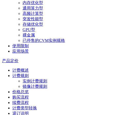
内存优化型
通用算力型
高频计算型
突发性能型
存储优化型
GPU型
裸金属
已停售的CVM实例规格
使用限制
应用场景
产品定价
计费概述
计费规则
实例计费规则
镜像计费规则
价格总览
购买流程
续费流程
计费类型转换
退订说明