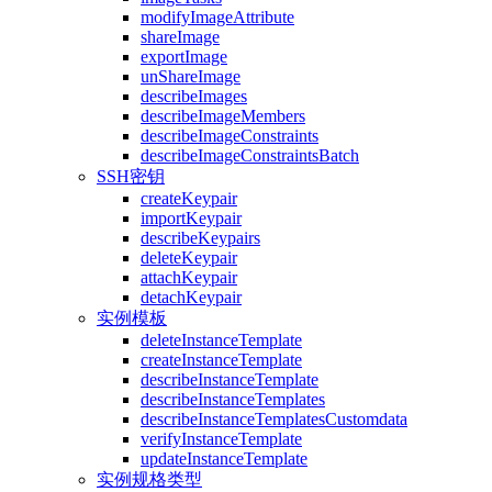
modifyImageAttribute
shareImage
exportImage
unShareImage
describeImages
describeImageMembers
describeImageConstraints
describeImageConstraintsBatch
SSH密钥
createKeypair
importKeypair
describeKeypairs
deleteKeypair
attachKeypair
detachKeypair
实例模板
deleteInstanceTemplate
createInstanceTemplate
describeInstanceTemplate
describeInstanceTemplates
describeInstanceTemplatesCustomdata
verifyInstanceTemplate
updateInstanceTemplate
实例规格类型