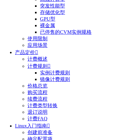
突发性能型
存储优化型
GPU型
裸金属
已停售的CVM实例规格
使用限制
应用场景
产品定价

计费概述
计费规则

实例计费规则
镜像计费规则
价格总览
购买流程
续费流程
计费类型转换
退订说明
计费FAQ
Linux入门指南

创建前准备
确定配置项