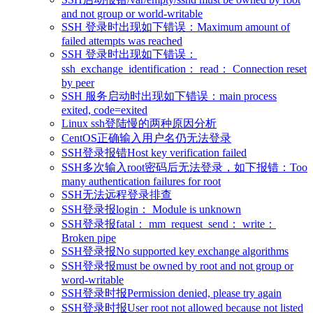
and not group or world-writable
SSH 登录时出现如下错误：Maximum amount of
failed attempts was reached
SSH 登录时出现如下错误：
ssh_exchange_identification： read： Connection reset
by peer
SSH 服务启动时出现如下错误：main process
exited, code=exited
Linux ssh登陆慢的两种原因分析
CentOS正确输入用户名仍无法登录
SSH登录报错Host key verification failed
SSH多次输入root密码后无法登录，如下报错：Too
many authentication failures for root
SSH无法远程登录排查
SSH登录报login： Module is unknown
SSH登录报fatal： mm_request_send： write：
Broken pipe
SSH登录报No supported key exchange algorithms
SSH登录报must be owned by root and not group or
word-writable
SSH登录时报Permission denied, please try again
SSH登录时报User root not allowed because not listed