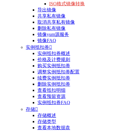
ISO格式镜像转换
导出镜像
共享私有镜像
取消共享私有镜像
删除私有镜像
镜像yum源服务
镜像FAQ
实例抵扣券

实例抵扣券概述
价格及计费规则
购买实例抵扣券
调整实例抵扣券配置
续费实例抵扣券
删除实例抵扣券
查看抵扣明细
查看预留资源
实例抵扣券FAQ
存储

存储概述
存储类型
查看本地数据盘