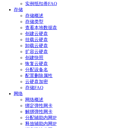
实例抵扣券FAQ
存储
存储概述
存储类型
查看本地数据盘
创建云硬盘
挂载云硬盘
卸载云硬盘
扩容云硬盘
创建快照
恢复云硬盘
分配设备名
配置删除属性
云硬盘加密
存储FAQ
网络
网络概述
绑定弹性网卡
解绑弹性网卡
分配辅助内网IP
释放辅助内网IP