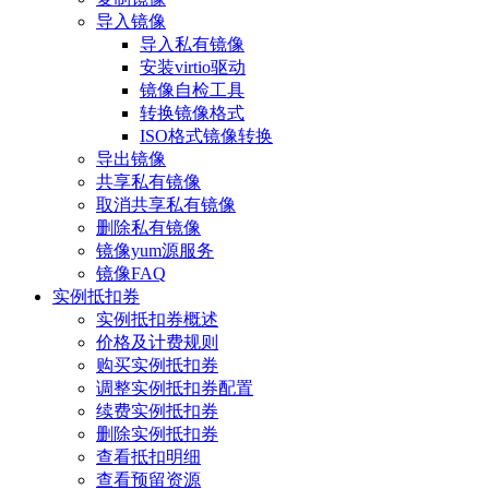
导入镜像
导入私有镜像
安装virtio驱动
镜像自检工具
转换镜像格式
ISO格式镜像转换
导出镜像
共享私有镜像
取消共享私有镜像
删除私有镜像
镜像yum源服务
镜像FAQ
实例抵扣券
实例抵扣券概述
价格及计费规则
购买实例抵扣券
调整实例抵扣券配置
续费实例抵扣券
删除实例抵扣券
查看抵扣明细
查看预留资源