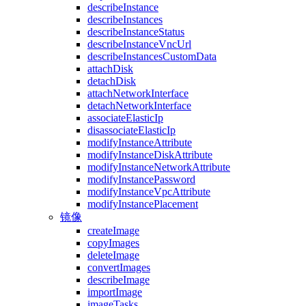
describeInstance
describeInstances
describeInstanceStatus
describeInstanceVncUrl
describeInstancesCustomData
attachDisk
detachDisk
attachNetworkInterface
detachNetworkInterface
associateElasticIp
disassociateElasticIp
modifyInstanceAttribute
modifyInstanceDiskAttribute
modifyInstanceNetworkAttribute
modifyInstancePassword
modifyInstanceVpcAttribute
modifyInstancePlacement
镜像
createImage
copyImages
deleteImage
convertImages
describeImage
importImage
imageTasks