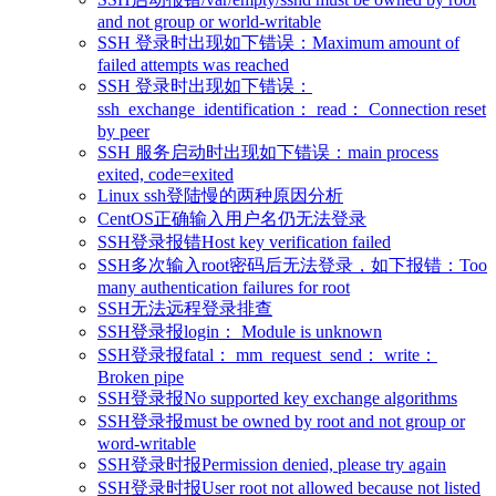
and not group or world-writable
SSH 登录时出现如下错误：Maximum amount of
failed attempts was reached
SSH 登录时出现如下错误：
ssh_exchange_identification： read： Connection reset
by peer
SSH 服务启动时出现如下错误：main process
exited, code=exited
Linux ssh登陆慢的两种原因分析
CentOS正确输入用户名仍无法登录
SSH登录报错Host key verification failed
SSH多次输入root密码后无法登录，如下报错：Too
many authentication failures for root
SSH无法远程登录排查
SSH登录报login： Module is unknown
SSH登录报fatal： mm_request_send： write：
Broken pipe
SSH登录报No supported key exchange algorithms
SSH登录报must be owned by root and not group or
word-writable
SSH登录时报Permission denied, please try again
SSH登录时报User root not allowed because not listed