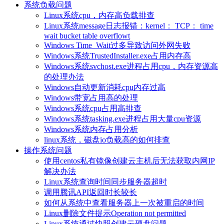
系统负载问题
Linux系统cpu，内存高负载排查
Linux系统message日志报错：kernel： TCP： time
wait bucket table overflowt
Windows Time_Wait过多导致访问外网失败
Windows系统TrustedInstaller.exe占用内存高
Windows系统svchost.exe进程占用cpu，内存资源高
的处理办法
Windows自动更新消耗cpu内存过高
Windows带宽占用高的处理
Windows系统cpu占用高排查
Windows系统tasking.exe进程占用大量cpu资源
Windows系统内存占用分析
linux系统，磁盘io负载高的如何排查
操作系统问题
使用centos私有镜像创建云主机后无法获取内网IP
解决办法
Linux系统查询时间同步服务器超时
调用腾讯API返回时长较长
如何从系统中查看服务器上一次被重启的时间
Linux删除文件提示Operation not permitted
Linux系统通过快照创建云硬盘问题