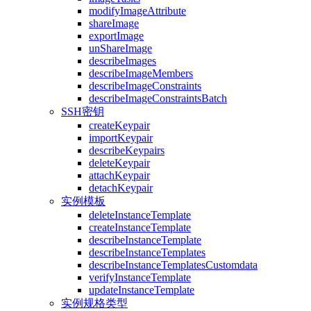
modifyImageAttribute
shareImage
exportImage
unShareImage
describeImages
describeImageMembers
describeImageConstraints
describeImageConstraintsBatch
SSH密钥
createKeypair
importKeypair
describeKeypairs
deleteKeypair
attachKeypair
detachKeypair
实例模板
deleteInstanceTemplate
createInstanceTemplate
describeInstanceTemplate
describeInstanceTemplates
describeInstanceTemplatesCustomdata
verifyInstanceTemplate
updateInstanceTemplate
实例规格类型