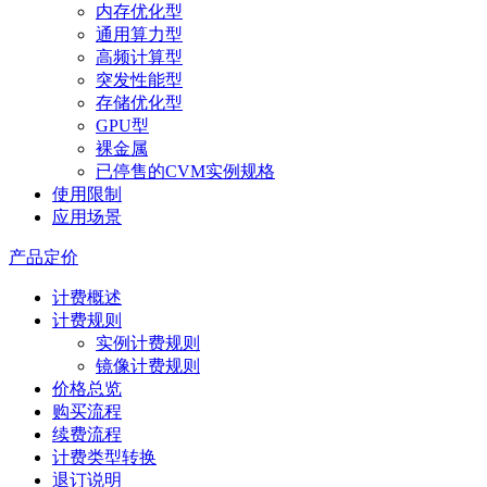
内存优化型
通用算力型
高频计算型
突发性能型
存储优化型
GPU型
裸金属
已停售的CVM实例规格
使用限制
应用场景
产品定价
计费概述
计费规则
实例计费规则
镜像计费规则
价格总览
购买流程
续费流程
计费类型转换
退订说明