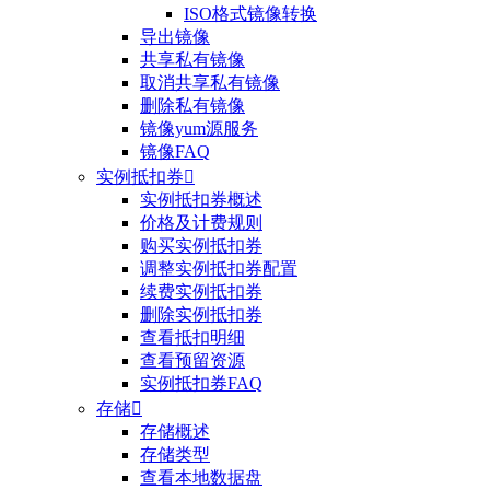
ISO格式镜像转换
导出镜像
共享私有镜像
取消共享私有镜像
删除私有镜像
镜像yum源服务
镜像FAQ
实例抵扣券

实例抵扣券概述
价格及计费规则
购买实例抵扣券
调整实例抵扣券配置
续费实例抵扣券
删除实例抵扣券
查看抵扣明细
查看预留资源
实例抵扣券FAQ
存储

存储概述
存储类型
查看本地数据盘