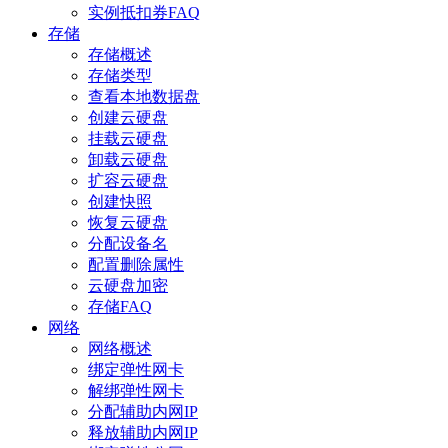
实例抵扣券FAQ
存储
存储概述
存储类型
查看本地数据盘
创建云硬盘
挂载云硬盘
卸载云硬盘
扩容云硬盘
创建快照
恢复云硬盘
分配设备名
配置删除属性
云硬盘加密
存储FAQ
网络
网络概述
绑定弹性网卡
解绑弹性网卡
分配辅助内网IP
释放辅助内网IP