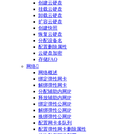
创建云硬盘
挂载云硬盘
卸载云硬盘
扩容云硬盘
创建快照
恢复云硬盘
分配设备名
配置删除属性
云硬盘加密
存储FAQ
网络

网络概述
绑定弹性网卡
整体评价？
解绑弹性网卡
分配辅助内网IP
非常满意
释放辅助内网IP
绑定弹性公网IP
解绑弹性公网IP
换绑弹性公网IP
配置网卡多队列
配置弹性网卡删除属性