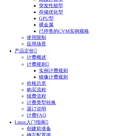
突发性能型
存储优化型
GPU型
裸金属
已停售的CVM实例规格
使用限制
应用场景
产品定价

计费概述
计费规则

实例计费规则
镜像计费规则
价格总览
购买流程
续费流程
计费类型转换
退订说明
计费FAQ
Linux入门指南

创建前准备
确定配置项