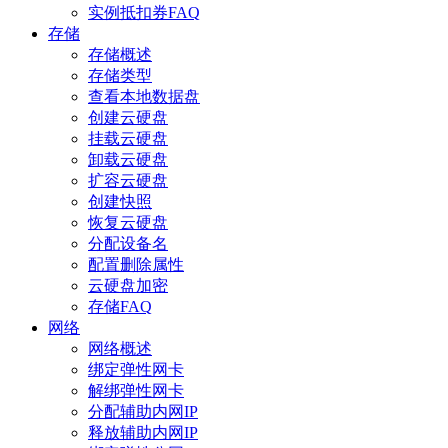
实例抵扣券FAQ
存储
存储概述
存储类型
查看本地数据盘
创建云硬盘
挂载云硬盘
卸载云硬盘
扩容云硬盘
创建快照
恢复云硬盘
分配设备名
配置删除属性
云硬盘加密
存储FAQ
网络
网络概述
绑定弹性网卡
解绑弹性网卡
分配辅助内网IP
释放辅助内网IP