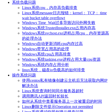
系统负载问题
Linux系统cpu，内存高负载排查
Linux系统message日志报错：kernel： TCP： time
wait bucket table overflowt
Windows Time_Wait过多导致访问外网失败
Windows系统TrustedInstaller.exe占用内存高
Windows系统svchost.exe进程占用cpu，内存资源高
的处理办法
Windows自动更新消耗cpu内存过高
Windows带宽占用高的处理
Windows系统cpu占用高排查
Windows系统tasking.exe进程占用大量cpu资源
Windows系统内存占用分析
linux系统，磁盘io负载高的如何排查
操作系统问题
使用centos私有镜像创建云主机后无法获取内网IP
解决办法
Linux系统查询时间同步服务器超时
调用腾讯API返回时长较长
如何从系统中查看服务器上一次被重启的时间
Linux删除文件提示Operation not permitted
Linux系统通过快照创建云硬盘问题