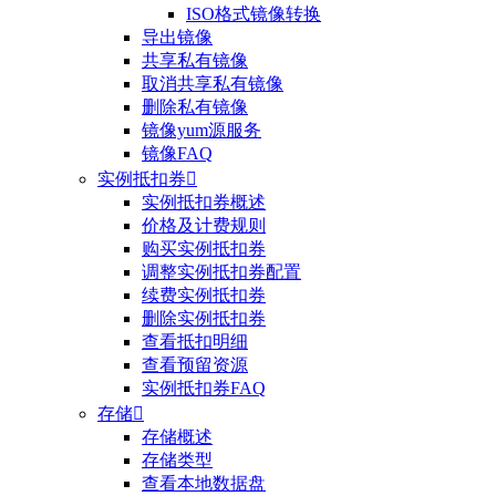
ISO格式镜像转换
导出镜像
共享私有镜像
取消共享私有镜像
删除私有镜像
镜像yum源服务
镜像FAQ
实例抵扣券

实例抵扣券概述
价格及计费规则
购买实例抵扣券
调整实例抵扣券配置
续费实例抵扣券
删除实例抵扣券
查看抵扣明细
查看预留资源
实例抵扣券FAQ
存储

存储概述
存储类型
查看本地数据盘