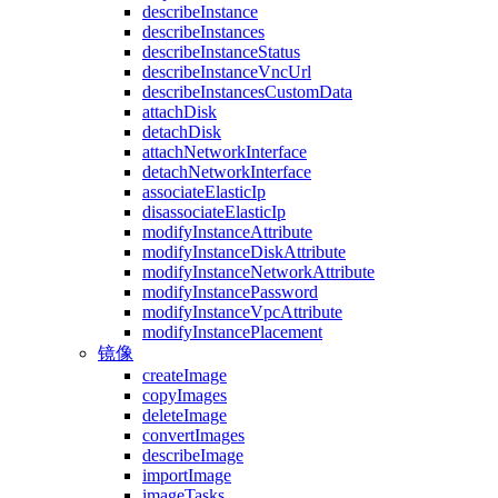
describeInstance
describeInstances
describeInstanceStatus
describeInstanceVncUrl
describeInstancesCustomData
attachDisk
detachDisk
attachNetworkInterface
detachNetworkInterface
associateElasticIp
disassociateElasticIp
modifyInstanceAttribute
modifyInstanceDiskAttribute
modifyInstanceNetworkAttribute
modifyInstancePassword
modifyInstanceVpcAttribute
modifyInstancePlacement
镜像
createImage
copyImages
deleteImage
convertImages
describeImage
importImage
imageTasks