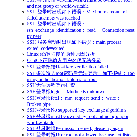
and not group or world-writable
SSH 登录时出现如下错误：Maximum amount of
failed attempts was reached
SSH 登录时出现如下错误：
ssh_exchange_identification： read： Connection reset
by peer
SSH 服务启动时出现如下错误：main process
exited, code=exited
Linux ssh登陆慢的两种原因分析
CentOS正确输入用户名仍无法登录
SSH登录报错Host key verification failed
SSH多次输入root密码后无法登录，如下报错：Too
many authentication failures for root
SSH无法远程登录排查
SSH登录报login： Module is unknown
SSH登录报fatal： mm_request_send： write：
Broken pipe
SSH登录报No supported key exchange algorithms
SSH登录报must be owned by root and not group or
word-writable
SSH登录时报Permission denied, please try again
SSH登录时报User root not allowed because not listed