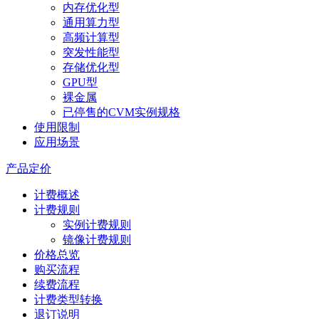
内存优化型
通用算力型
高频计算型
突发性能型
存储优化型
GPU型
裸金属
已停售的CVM实例规格
使用限制
应用场景
产品定价
计费概述
计费规则
实例计费规则
镜像计费规则
价格总览
购买流程
续费流程
计费类型转换
退订说明