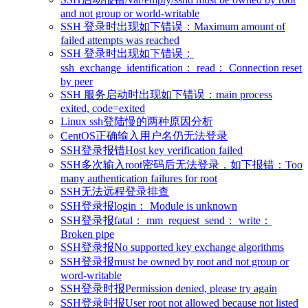
and not group or world-writable
SSH 登录时出现如下错误：Maximum amount of
failed attempts was reached
SSH 登录时出现如下错误：
ssh_exchange_identification： read： Connection reset
by peer
SSH 服务启动时出现如下错误：main process
exited, code=exited
Linux ssh登陆慢的两种原因分析
CentOS正确输入用户名仍无法登录
SSH登录报错Host key verification failed
SSH多次输入root密码后无法登录，如下报错：Too
many authentication failures for root
SSH无法远程登录排查
SSH登录报login： Module is unknown
SSH登录报fatal： mm_request_send： write：
Broken pipe
SSH登录报No supported key exchange algorithms
SSH登录报must be owned by root and not group or
word-writable
SSH登录时报Permission denied, please try again
SSH登录时报User root not allowed because not listed