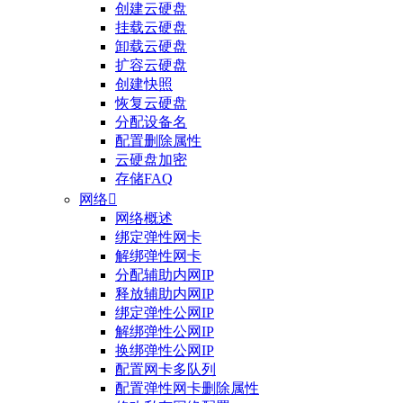
创建云硬盘
挂载云硬盘
卸载云硬盘
扩容云硬盘
创建快照
恢复云硬盘
分配设备名
配置删除属性
云硬盘加密
存储FAQ
网络

网络概述
绑定弹性网卡
整体评价？
解绑弹性网卡
分配辅助内网IP
非常满意
释放辅助内网IP
绑定弹性公网IP
解绑弹性公网IP
换绑弹性公网IP
配置网卡多队列
配置弹性网卡删除属性