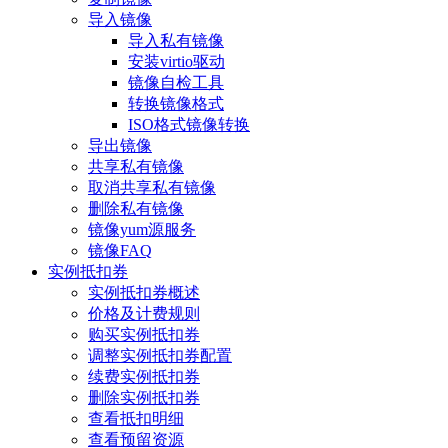
导入镜像
导入私有镜像
安装virtio驱动
镜像自检工具
转换镜像格式
ISO格式镜像转换
导出镜像
共享私有镜像
取消共享私有镜像
删除私有镜像
镜像yum源服务
镜像FAQ
实例抵扣券
实例抵扣券概述
价格及计费规则
购买实例抵扣券
调整实例抵扣券配置
续费实例抵扣券
删除实例抵扣券
查看抵扣明细
查看预留资源