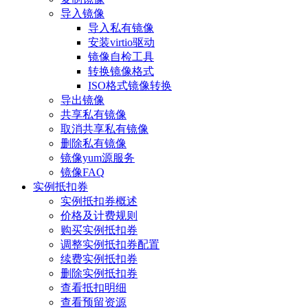
导入镜像
导入私有镜像
安装virtio驱动
镜像自检工具
转换镜像格式
ISO格式镜像转换
导出镜像
共享私有镜像
取消共享私有镜像
删除私有镜像
镜像yum源服务
镜像FAQ
实例抵扣券
实例抵扣券概述
价格及计费规则
购买实例抵扣券
调整实例抵扣券配置
续费实例抵扣券
删除实例抵扣券
查看抵扣明细
查看预留资源