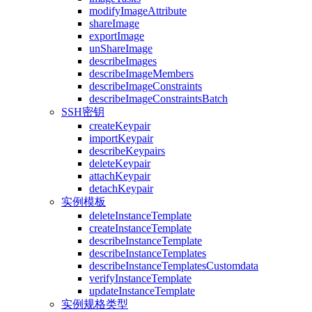
modifyImageAttribute
shareImage
exportImage
unShareImage
describeImages
describeImageMembers
describeImageConstraints
describeImageConstraintsBatch
SSH密钥
createKeypair
importKeypair
describeKeypairs
deleteKeypair
attachKeypair
detachKeypair
实例模板
deleteInstanceTemplate
createInstanceTemplate
describeInstanceTemplate
describeInstanceTemplates
describeInstanceTemplatesCustomdata
verifyInstanceTemplate
updateInstanceTemplate
实例规格类型