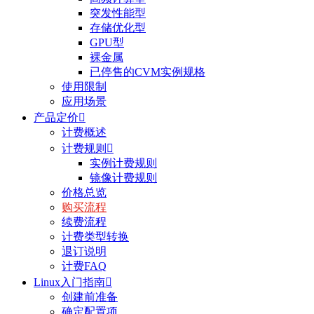
突发性能型
存储优化型
GPU型
裸金属
已停售的CVM实例规格
使用限制
应用场景
产品定价

计费概述
计费规则

实例计费规则
镜像计费规则
价格总览
购买流程
续费流程
计费类型转换
退订说明
计费FAQ
Linux入门指南

创建前准备
确定配置项