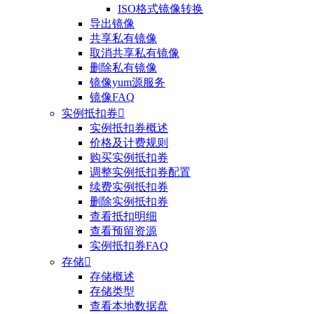
ISO格式镜像转换
导出镜像
共享私有镜像
取消共享私有镜像
删除私有镜像
镜像yum源服务
镜像FAQ
实例抵扣券

实例抵扣券概述
价格及计费规则
购买实例抵扣券
调整实例抵扣券配置
续费实例抵扣券
删除实例抵扣券
查看抵扣明细
查看预留资源
实例抵扣券FAQ
存储

存储概述
存储类型
查看本地数据盘