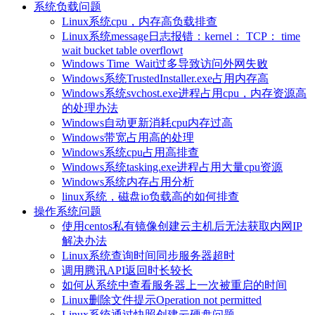
系统负载问题
Linux系统cpu，内存高负载排查
Linux系统message日志报错：kernel： TCP： time
wait bucket table overflowt
Windows Time_Wait过多导致访问外网失败
Windows系统TrustedInstaller.exe占用内存高
Windows系统svchost.exe进程占用cpu，内存资源高
的处理办法
Windows自动更新消耗cpu内存过高
Windows带宽占用高的处理
Windows系统cpu占用高排查
Windows系统tasking.exe进程占用大量cpu资源
Windows系统内存占用分析
linux系统，磁盘io负载高的如何排查
操作系统问题
使用centos私有镜像创建云主机后无法获取内网IP
解决办法
Linux系统查询时间同步服务器超时
调用腾讯API返回时长较长
如何从系统中查看服务器上一次被重启的时间
Linux删除文件提示Operation not permitted
Linux系统通过快照创建云硬盘问题