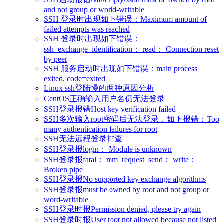
and not group or world-writable
SSH 登录时出现如下错误：Maximum amount of
failed attempts was reached
SSH 登录时出现如下错误：
ssh_exchange_identification： read： Connection reset
by peer
SSH 服务启动时出现如下错误：main process
exited, code=exited
Linux ssh登陆慢的两种原因分析
CentOS正确输入用户名仍无法登录
SSH登录报错Host key verification failed
SSH多次输入root密码后无法登录，如下报错：Too
many authentication failures for root
SSH无法远程登录排查
SSH登录报login： Module is unknown
SSH登录报fatal： mm_request_send： write：
Broken pipe
SSH登录报No supported key exchange algorithms
SSH登录报must be owned by root and not group or
word-writable
SSH登录时报Permission denied, please try again
SSH登录时报User root not allowed because not listed