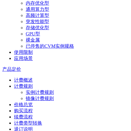
内存优化型
通用算力型
高频计算型
突发性能型
存储优化型
GPU型
裸金属
已停售的CVM实例规格
使用限制
应用场景
产品定价
计费概述
计费规则
实例计费规则
镜像计费规则
价格总览
购买流程
续费流程
计费类型转换
退订说明