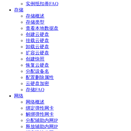
实例抵扣券FAQ
存储
存储概述
存储类型
查看本地数据盘
创建云硬盘
挂载云硬盘
卸载云硬盘
扩容云硬盘
创建快照
恢复云硬盘
分配设备名
配置删除属性
云硬盘加密
存储FAQ
网络
网络概述
绑定弹性网卡
解绑弹性网卡
分配辅助内网IP
释放辅助内网IP