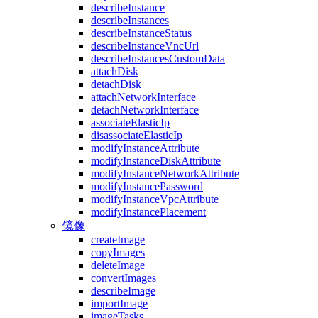
describeInstance
describeInstances
describeInstanceStatus
describeInstanceVncUrl
describeInstancesCustomData
attachDisk
detachDisk
attachNetworkInterface
detachNetworkInterface
associateElasticIp
disassociateElasticIp
modifyInstanceAttribute
modifyInstanceDiskAttribute
modifyInstanceNetworkAttribute
modifyInstancePassword
modifyInstanceVpcAttribute
modifyInstancePlacement
镜像
createImage
copyImages
deleteImage
convertImages
describeImage
importImage
imageTasks