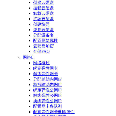
创建云硬盘
挂载云硬盘
卸载云硬盘
扩容云硬盘
创建快照
恢复云硬盘
分配设备名
配置删除属性
云硬盘加密
存储FAQ
网络

网络概述
绑定弹性网卡
整体评价？
解绑弹性网卡
分配辅助内网IP
非常满意
释放辅助内网IP
绑定弹性公网IP
解绑弹性公网IP
换绑弹性公网IP
配置网卡多队列
配置弹性网卡删除属性