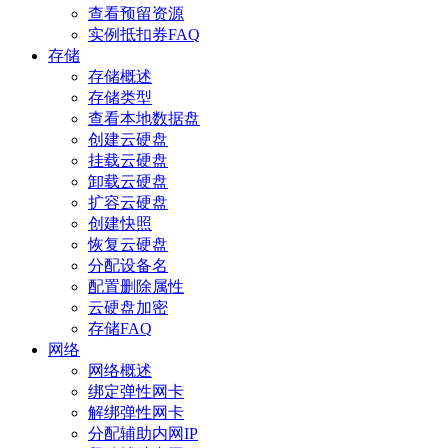
查看预留资源
实例抵扣券FAQ
存储
存储概述
存储类型
查看本地数据盘
创建云硬盘
挂载云硬盘
卸载云硬盘
扩容云硬盘
创建快照
恢复云硬盘
分配设备名
配置删除属性
云硬盘加密
存储FAQ
网络
网络概述
绑定弹性网卡
解绑弹性网卡
分配辅助内网IP