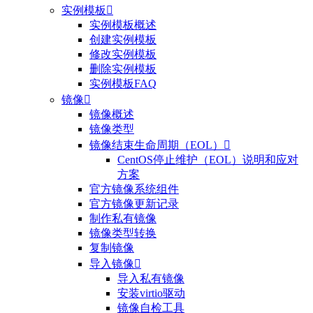
实例模板

实例模板概述
创建实例模板
修改实例模板
删除实例模板
实例模板FAQ
镜像

镜像概述
镜像类型
镜像结束生命周期（EOL）

CentOS停止维护（EOL）说明和应对
方案
官方镜像系统组件
官方镜像更新记录
制作私有镜像
镜像类型转换
复制镜像
导入镜像

导入私有镜像
安装virtio驱动
镜像自检工具