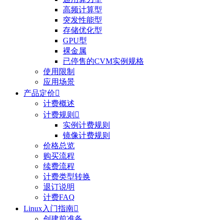
高频计算型
突发性能型
存储优化型
GPU型
裸金属
已停售的CVM实例规格
使用限制
应用场景
产品定价

计费概述
计费规则

实例计费规则
镜像计费规则
价格总览
购买流程
续费流程
计费类型转换
退订说明
计费FAQ
Linux入门指南

创建前准备