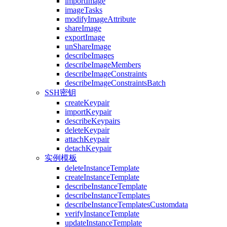
importImage
imageTasks
modifyImageAttribute
shareImage
exportImage
unShareImage
describeImages
describeImageMembers
describeImageConstraints
describeImageConstraintsBatch
SSH密钥
createKeypair
importKeypair
describeKeypairs
deleteKeypair
attachKeypair
detachKeypair
实例模板
deleteInstanceTemplate
createInstanceTemplate
describeInstanceTemplate
describeInstanceTemplates
describeInstanceTemplatesCustomdata
verifyInstanceTemplate
updateInstanceTemplate