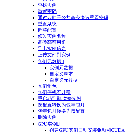
查找实例
重置密码
通过云助手公共命令快速重置密码
重置系统
调整配置
修改实例名称
调整高可用组
导出实例信息
上传文件到实例
实例元数据

实例元数据
自定义脚本
自定义元数据
实例角色
实例停机不计费
重启动到期/欠费实例
按配置转换为包年包月
包年包月转换为按配置
删除实例
GPU实例

创建GPU实例自动安装驱动和CUDA