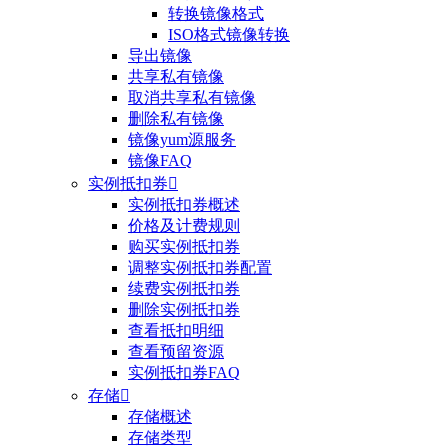
转换镜像格式
ISO格式镜像转换
导出镜像
共享私有镜像
取消共享私有镜像
删除私有镜像
镜像yum源服务
镜像FAQ
实例抵扣券

实例抵扣券概述
价格及计费规则
购买实例抵扣券
调整实例抵扣券配置
续费实例抵扣券
删除实例抵扣券
查看抵扣明细
查看预留资源
实例抵扣券FAQ
存储

存储概述
存储类型