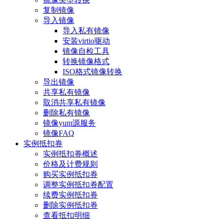
复制镜像
导入镜像
导入私有镜像
安装virtio驱动
镜像自检工具
转换镜像格式
ISO格式镜像转换
导出镜像
共享私有镜像
取消共享私有镜像
删除私有镜像
镜像yum源服务
镜像FAQ
实例抵扣券
实例抵扣券概述
价格及计费规则
购买实例抵扣券
调整实例抵扣券配置
续费实例抵扣券
删除实例抵扣券
查看抵扣明细