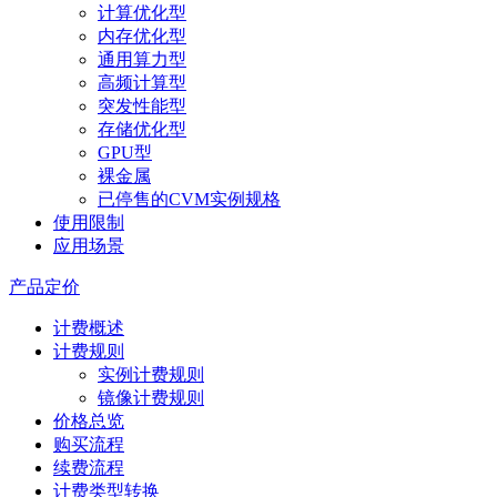
计算优化型
内存优化型
通用算力型
高频计算型
突发性能型
存储优化型
GPU型
裸金属
已停售的CVM实例规格
使用限制
应用场景
产品定价
计费概述
计费规则
实例计费规则
镜像计费规则
价格总览
购买流程
续费流程
计费类型转换