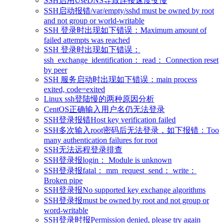
SSH启用UseDNS导致连接速度变慢
SSH启动报错/var/empty/sshd must be owned by root
and not group or world-writable
SSH 登录时出现如下错误：Maximum amount of
failed attempts was reached
SSH 登录时出现如下错误：
ssh_exchange_identification： read： Connection reset
by peer
SSH 服务启动时出现如下错误：main process
exited, code=exited
Linux ssh登陆慢的两种原因分析
CentOS正确输入用户名仍无法登录
SSH登录报错Host key verification failed
SSH多次输入root密码后无法登录，如下报错：Too
many authentication failures for root
SSH无法远程登录排查
SSH登录报login： Module is unknown
SSH登录报fatal： mm_request_send： write：
Broken pipe
SSH登录报No supported key exchange algorithms
SSH登录报must be owned by root and not group or
word-writable
SSH登录时报Permission denied, please try again