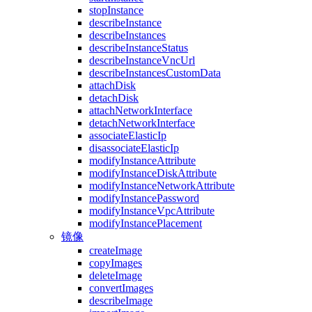
stopInstance
describeInstance
describeInstances
describeInstanceStatus
describeInstanceVncUrl
describeInstancesCustomData
attachDisk
detachDisk
attachNetworkInterface
detachNetworkInterface
associateElasticIp
disassociateElasticIp
modifyInstanceAttribute
modifyInstanceDiskAttribute
modifyInstanceNetworkAttribute
modifyInstancePassword
modifyInstanceVpcAttribute
modifyInstancePlacement
镜像
createImage
copyImages
deleteImage
convertImages
describeImage