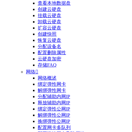
查看本地数据盘
创建云硬盘
挂载云硬盘
卸载云硬盘
扩容云硬盘
创建快照
恢复云硬盘
分配设备名
配置删除属性
云硬盘加密
存储FAQ
网络

网络概述
整体评价？
绑定弹性网卡
解绑弹性网卡
非常满意
分配辅助内网IP
释放辅助内网IP
绑定弹性公网IP
解绑弹性公网IP
换绑弹性公网IP
配置网卡多队列