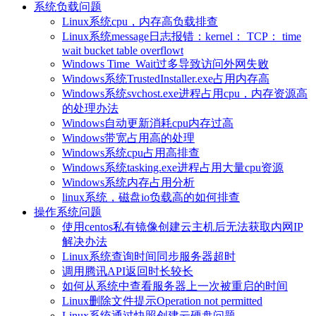
系统负载问题
Linux系统cpu，内存高负载排查
Linux系统message日志报错：kernel： TCP： time
wait bucket table overflowt
Windows Time_Wait过多导致访问外网失败
Windows系统TrustedInstaller.exe占用内存高
Windows系统svchost.exe进程占用cpu，内存资源高
的处理办法
Windows自动更新消耗cpu内存过高
Windows带宽占用高的处理
Windows系统cpu占用高排查
Windows系统tasking.exe进程占用大量cpu资源
Windows系统内存占用分析
linux系统，磁盘io负载高的如何排查
操作系统问题
使用centos私有镜像创建云主机后无法获取内网IP
解决办法
Linux系统查询时间同步服务器超时
调用腾讯API返回时长较长
如何从系统中查看服务器上一次被重启的时间
Linux删除文件提示Operation not permitted
Linux系统通过快照创建云硬盘问题