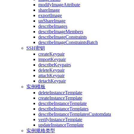
modifyImageAttribute
shareImage
exportImage
unShareImage
describeImages
describeImageMembers
describeImageConstraints
describeImageConstraintsBatch
SSH密钥
createKeypair
importKeypair
describeKeypairs
deleteKeypair
attachKeypair
detachKeypair
实例模板
deleteInstanceTemplate
createInstanceTemplate
describeInstanceTemplate
describeInstanceTemplates
describeInstanceTemplatesCustomdata
verifyInstanceTemplate
updateInstanceTemplate
实例规格类型