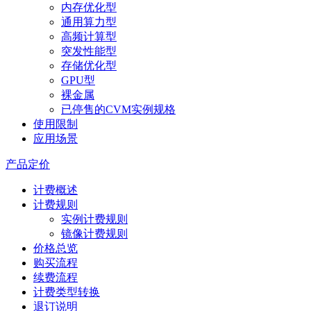
内存优化型
通用算力型
高频计算型
突发性能型
存储优化型
GPU型
裸金属
已停售的CVM实例规格
使用限制
应用场景
产品定价
计费概述
计费规则
实例计费规则
镜像计费规则
价格总览
购买流程
续费流程
计费类型转换
退订说明