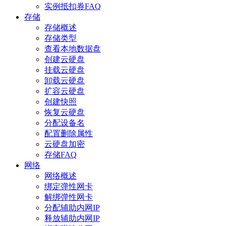
实例抵扣券FAQ
存储
存储概述
存储类型
查看本地数据盘
创建云硬盘
挂载云硬盘
卸载云硬盘
扩容云硬盘
创建快照
恢复云硬盘
分配设备名
配置删除属性
云硬盘加密
存储FAQ
网络
网络概述
绑定弹性网卡
解绑弹性网卡
分配辅助内网IP
释放辅助内网IP