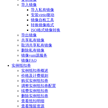
导入镜像
导入私有镜像
安装virtio驱动
镜像自检工具
转换镜像格式
ISO格式镜像转换
导出镜像
共享私有镜像
取消共享私有镜像
删除私有镜像
镜像yum源服务
镜像FAQ
实例抵扣券
实例抵扣券概述
价格及计费规则
购买实例抵扣券
调整实例抵扣券配置
续费实例抵扣券
删除实例抵扣券
查看抵扣明细
查看预留资源