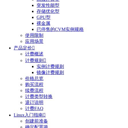
突发性能型
存储优化型
GPU型
裸金属
已停售的CVM实例规格
使用限制
应用场景
产品定价

计费概述
计费规则

实例计费规则
镜像计费规则
价格总览
购买流程
续费流程
计费类型转换
退订说明
计费FAQ
Linux入门指南

创建前准备
确定配置项