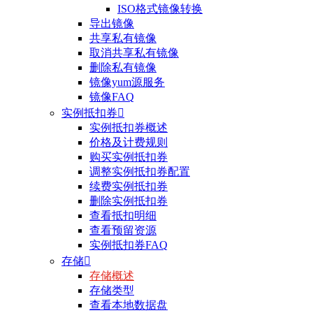
ISO格式镜像转换
导出镜像
共享私有镜像
取消共享私有镜像
删除私有镜像
镜像yum源服务
镜像FAQ
实例抵扣券

实例抵扣券概述
价格及计费规则
购买实例抵扣券
调整实例抵扣券配置
续费实例抵扣券
删除实例抵扣券
查看抵扣明细
查看预留资源
实例抵扣券FAQ
存储

存储概述
存储类型
查看本地数据盘