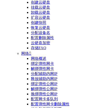
创建云硬盘
挂载云硬盘
卸载云硬盘
扩容云硬盘
创建快照
恢复云硬盘
分配设备名
配置删除属性
云硬盘加密
存储FAQ
网络

网络概述
绑定弹性网卡
整体评价？
解绑弹性网卡
分配辅助内网IP
非常满意
释放辅助内网IP
绑定弹性公网IP
解绑弹性公网IP
换绑弹性公网IP
配置网卡多队列
配置弹性网卡删除属性