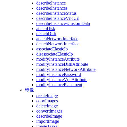
describeInstance
describeInstances
describeInstanceStatus
describeInstanceVncUrl
describeInstancesCustomData
attachDisk
detachDisk
attachNetworkInterface
detachNetworkInterface
associateElasticIp
disassociateElasticIp
modifyInstanceAttribute
modifyInstanceDiskAttribute
modifyInstanceNetworkAttribute
modifyInstancePassword
modifyInstanceVpcAttribute
modifyInstancePlacement
镜像
createImage
copyImages
deleteImage
convertImages
describeImage
importImage
imageTasks