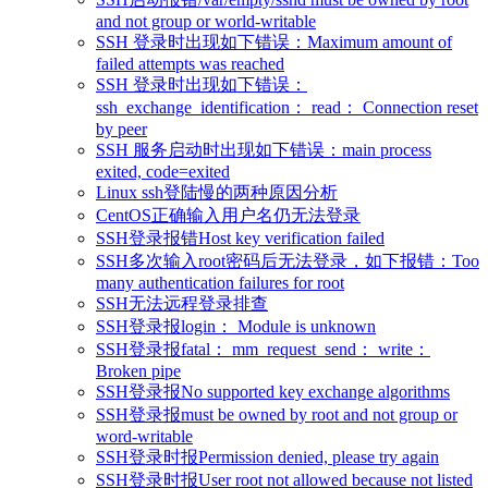
and not group or world-writable
SSH 登录时出现如下错误：Maximum amount of
failed attempts was reached
SSH 登录时出现如下错误：
ssh_exchange_identification： read： Connection reset
by peer
SSH 服务启动时出现如下错误：main process
exited, code=exited
Linux ssh登陆慢的两种原因分析
CentOS正确输入用户名仍无法登录
SSH登录报错Host key verification failed
SSH多次输入root密码后无法登录，如下报错：Too
many authentication failures for root
SSH无法远程登录排查
SSH登录报login： Module is unknown
SSH登录报fatal： mm_request_send： write：
Broken pipe
SSH登录报No supported key exchange algorithms
SSH登录报must be owned by root and not group or
word-writable
SSH登录时报Permission denied, please try again
SSH登录时报User root not allowed because not listed