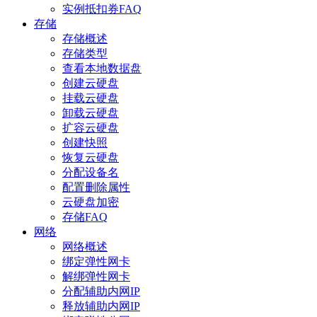
实例抵扣券FAQ
存储
存储概述
存储类型
查看本地数据盘
创建云硬盘
挂载云硬盘
卸载云硬盘
扩容云硬盘
创建快照
恢复云硬盘
分配设备名
配置删除属性
云硬盘加密
存储FAQ
网络
网络概述
绑定弹性网卡
解绑弹性网卡
分配辅助内网IP
释放辅助内网IP