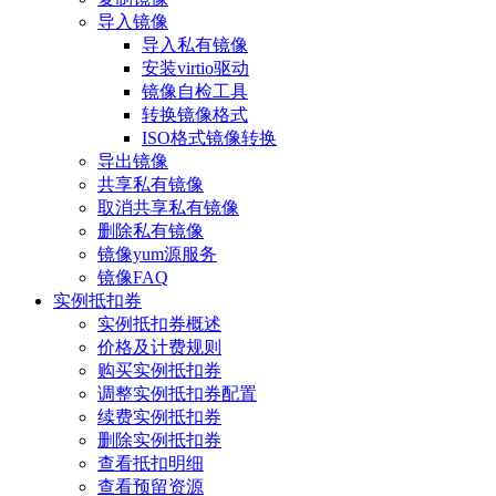
导入镜像
导入私有镜像
安装virtio驱动
镜像自检工具
转换镜像格式
ISO格式镜像转换
导出镜像
共享私有镜像
取消共享私有镜像
删除私有镜像
镜像yum源服务
镜像FAQ
实例抵扣券
实例抵扣券概述
价格及计费规则
购买实例抵扣券
调整实例抵扣券配置
续费实例抵扣券
删除实例抵扣券
查看抵扣明细
查看预留资源