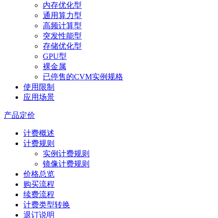
内存优化型
通用算力型
高频计算型
突发性能型
存储优化型
GPU型
裸金属
已停售的CVM实例规格
使用限制
应用场景
产品定价
计费概述
计费规则
实例计费规则
镜像计费规则
价格总览
购买流程
续费流程
计费类型转换
退订说明