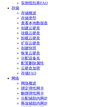
实例抵扣券FAQ
存储
存储概述
存储类型
查看本地数据盘
创建云硬盘
挂载云硬盘
卸载云硬盘
扩容云硬盘
创建快照
恢复云硬盘
分配设备名
配置删除属性
云硬盘加密
存储FAQ
网络
网络概述
绑定弹性网卡
解绑弹性网卡
分配辅助内网IP
释放辅助内网IP