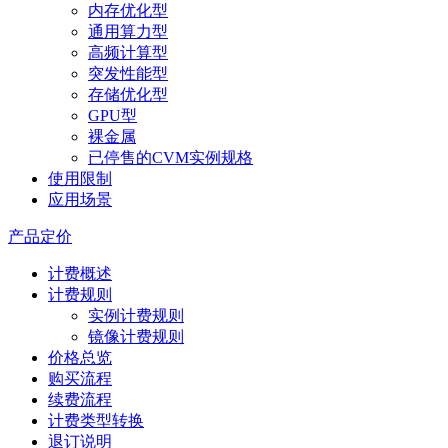
内存优化型
通用算力型
高频计算型
突发性能型
存储优化型
GPU型
裸金属
已停售的CVM实例规格
使用限制
应用场景
产品定价
计费概述
计费规则
实例计费规则
镜像计费规则
价格总览
购买流程
续费流程
计费类型转换
退订说明