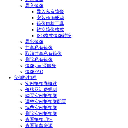
导入镜像
导入私有镜像
安装virtio驱动
镜像自检工具
转换镜像格式
ISO格式镜像转换
导出镜像
共享私有镜像
取消共享私有镜像
删除私有镜像
镜像yum源服务
镜像FAQ
实例抵扣券
实例抵扣券概述
价格及计费规则
购买实例抵扣券
调整实例抵扣券配置
续费实例抵扣券
删除实例抵扣券
查看抵扣明细
查看预留资源