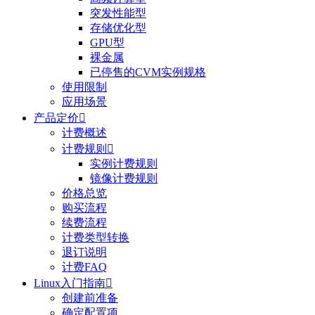
突发性能型
存储优化型
GPU型
裸金属
已停售的CVM实例规格
使用限制
应用场景
产品定价

计费概述
计费规则

实例计费规则
镜像计费规则
价格总览
购买流程
续费流程
计费类型转换
退订说明
计费FAQ
Linux入门指南

创建前准备
确定配置项