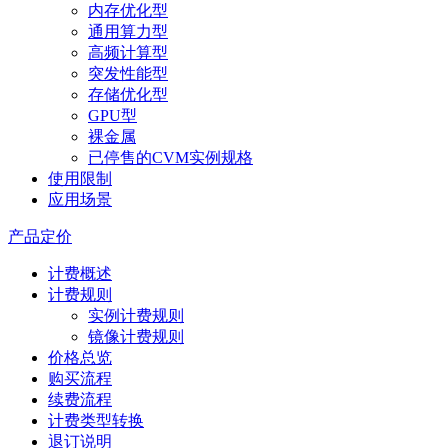
内存优化型
通用算力型
高频计算型
突发性能型
存储优化型
GPU型
裸金属
已停售的CVM实例规格
使用限制
应用场景
产品定价
计费概述
计费规则
实例计费规则
镜像计费规则
价格总览
购买流程
续费流程
计费类型转换
退订说明