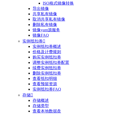
ISO格式镜像转换
导出镜像
共享私有镜像
取消共享私有镜像
删除私有镜像
镜像yum源服务
镜像FAQ
实例抵扣券

实例抵扣券概述
价格及计费规则
购买实例抵扣券
调整实例抵扣券配置
续费实例抵扣券
删除实例抵扣券
查看抵扣明细
查看预留资源
实例抵扣券FAQ
存储

存储概述
存储类型
查看本地数据盘