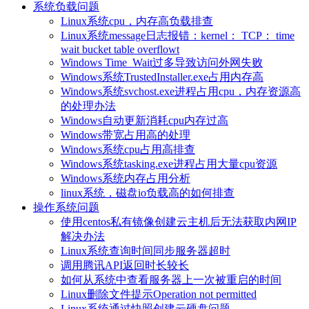
系统负载问题
Linux系统cpu，内存高负载排查
Linux系统message日志报错：kernel： TCP： time
wait bucket table overflowt
Windows Time_Wait过多导致访问外网失败
Windows系统TrustedInstaller.exe占用内存高
Windows系统svchost.exe进程占用cpu，内存资源高
的处理办法
Windows自动更新消耗cpu内存过高
Windows带宽占用高的处理
Windows系统cpu占用高排查
Windows系统tasking.exe进程占用大量cpu资源
Windows系统内存占用分析
linux系统，磁盘io负载高的如何排查
操作系统问题
使用centos私有镜像创建云主机后无法获取内网IP
解决办法
Linux系统查询时间同步服务器超时
调用腾讯API返回时长较长
如何从系统中查看服务器上一次被重启的时间
Linux删除文件提示Operation not permitted
Linux系统通过快照创建云硬盘问题