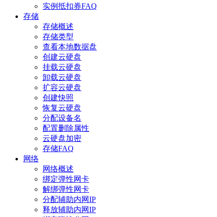
实例抵扣券FAQ
存储
存储概述
存储类型
查看本地数据盘
创建云硬盘
挂载云硬盘
卸载云硬盘
扩容云硬盘
创建快照
恢复云硬盘
分配设备名
配置删除属性
云硬盘加密
存储FAQ
网络
网络概述
绑定弹性网卡
解绑弹性网卡
分配辅助内网IP
释放辅助内网IP