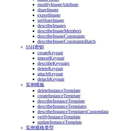
modifyImageAttribute
shareImage
exportImage
unShareImage
describeImages
describeImageMembers
describeImageConstraints
describeImageConstraintsBatch
SSH密钥
createKeypair
importKeypair
describeKeypairs
deleteKeypair
attachKeypair
detachKeypair
实例模板
deleteInstanceTemplate
createInstanceTemplate
describeInstanceTemplate
describeInstanceTemplates
describeInstanceTemplatesCustomdata
verifyInstanceTemplate
updateInstanceTemplate
实例规格类型