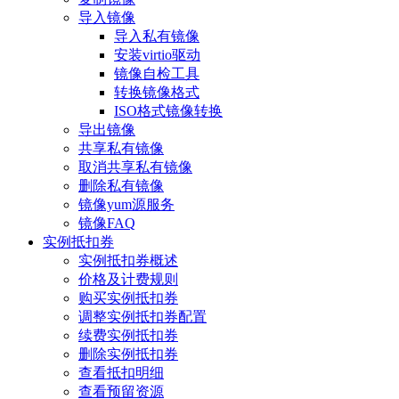
导入镜像
导入私有镜像
安装virtio驱动
镜像自检工具
转换镜像格式
ISO格式镜像转换
导出镜像
共享私有镜像
取消共享私有镜像
删除私有镜像
镜像yum源服务
镜像FAQ
实例抵扣券
实例抵扣券概述
价格及计费规则
购买实例抵扣券
调整实例抵扣券配置
续费实例抵扣券
删除实例抵扣券
查看抵扣明细
查看预留资源