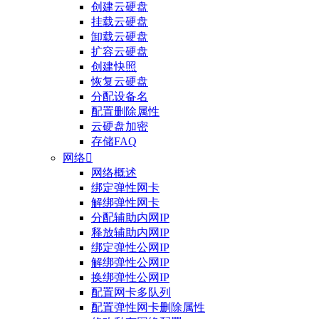
创建云硬盘
挂载云硬盘
卸载云硬盘
扩容云硬盘
创建快照
恢复云硬盘
分配设备名
配置删除属性
云硬盘加密
存储FAQ
网络

网络概述
绑定弹性网卡
整体评价？
解绑弹性网卡
分配辅助内网IP
非常满意
释放辅助内网IP
绑定弹性公网IP
解绑弹性公网IP
换绑弹性公网IP
配置网卡多队列
配置弹性网卡删除属性