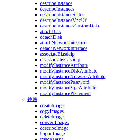
describeInstance
describeInstances
describeInstanceStatus
describeInstanceVncUrl
describeInstancesCustomData
attachDisk
detachDisk
attachNetworkInterface
detachNetworkInterface
associateElasticIp
disassociateElasticIp
modifyInstanceAttribute
modifyInstanceDiskAttribute
modifyInstanceNetworkAttribute
modifyInstancePassword
modifyInstanceVpcAttribute
modifyInstancePlacement
镜像
createImage
copyImages
deleteImage
convertImages
describeImage
importImage
imageTasks