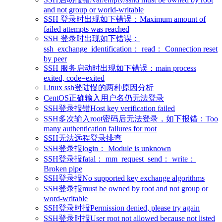
and not group or world-writable
SSH 登录时出现如下错误：Maximum amount of
failed attempts was reached
SSH 登录时出现如下错误：
ssh_exchange_identification： read： Connection reset
by peer
SSH 服务启动时出现如下错误：main process
exited, code=exited
Linux ssh登陆慢的两种原因分析
CentOS正确输入用户名仍无法登录
SSH登录报错Host key verification failed
SSH多次输入root密码后无法登录，如下报错：Too
many authentication failures for root
SSH无法远程登录排查
SSH登录报login： Module is unknown
SSH登录报fatal： mm_request_send： write：
Broken pipe
SSH登录报No supported key exchange algorithms
SSH登录报must be owned by root and not group or
word-writable
SSH登录时报Permission denied, please try again
SSH登录时报User root not allowed because not listed