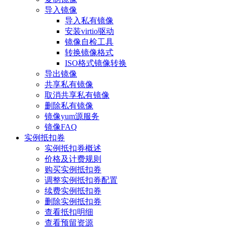
导入镜像
导入私有镜像
安装virtio驱动
镜像自检工具
转换镜像格式
ISO格式镜像转换
导出镜像
共享私有镜像
取消共享私有镜像
删除私有镜像
镜像yum源服务
镜像FAQ
实例抵扣券
实例抵扣券概述
价格及计费规则
购买实例抵扣券
调整实例抵扣券配置
续费实例抵扣券
删除实例抵扣券
查看抵扣明细
查看预留资源