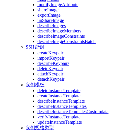
modifyImageAttribute
shareImage
exportImage
unShareImage
describeImages
describeImageMembers
describeImageConstraints
describeImageConstraintsBatch
SSH密钥
createKeypair
importKeypair
describeKeypairs
deleteKeypair
attachKeypair
detachKeypair
实例模板
deleteInstanceTemplate
createInstanceTemplate
describeInstanceTemplate
describeInstanceTemplates
describeInstanceTemplatesCustomdata
verifyInstanceTemplate
updateInstanceTemplate
实例规格类型