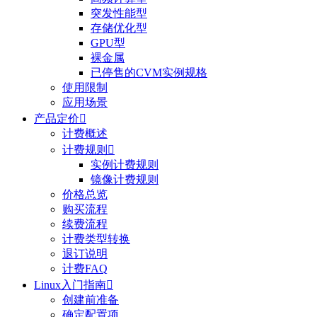
突发性能型
存储优化型
GPU型
裸金属
已停售的CVM实例规格
使用限制
应用场景
产品定价

计费概述
计费规则

实例计费规则
镜像计费规则
价格总览
购买流程
续费流程
计费类型转换
退订说明
计费FAQ
Linux入门指南

创建前准备
确定配置项