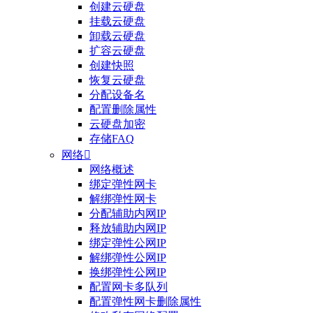
创建云硬盘
挂载云硬盘
卸载云硬盘
扩容云硬盘
创建快照
恢复云硬盘
分配设备名
配置删除属性
云硬盘加密
存储FAQ
网络

网络概述
绑定弹性网卡
整体评价？
解绑弹性网卡
分配辅助内网IP
非常满意
释放辅助内网IP
绑定弹性公网IP
解绑弹性公网IP
换绑弹性公网IP
配置网卡多队列
配置弹性网卡删除属性