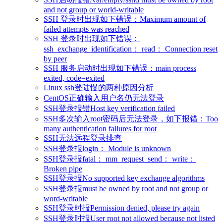
and not group or world-writable
SSH 登录时出现如下错误：Maximum amount of
failed attempts was reached
SSH 登录时出现如下错误：
ssh_exchange_identification： read： Connection reset
by peer
SSH 服务启动时出现如下错误：main process
exited, code=exited
Linux ssh登陆慢的两种原因分析
CentOS正确输入用户名仍无法登录
SSH登录报错Host key verification failed
SSH多次输入root密码后无法登录，如下报错：Too
many authentication failures for root
SSH无法远程登录排查
SSH登录报login： Module is unknown
SSH登录报fatal： mm_request_send： write：
Broken pipe
SSH登录报No supported key exchange algorithms
SSH登录报must be owned by root and not group or
word-writable
SSH登录时报Permission denied, please try again
SSH登录时报User root not allowed because not listed