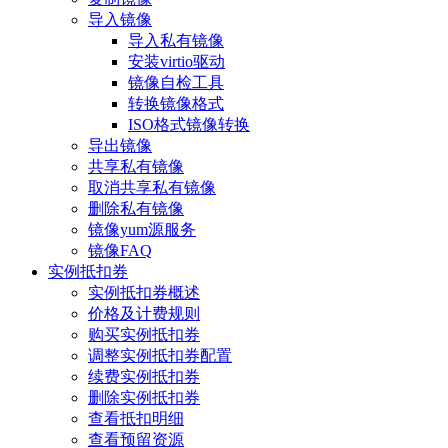
导入镜像
导入私有镜像
安装virtio驱动
镜像自检工具
转换镜像格式
ISO格式镜像转换
导出镜像
共享私有镜像
取消共享私有镜像
删除私有镜像
镜像yum源服务
镜像FAQ
实例抵扣券
实例抵扣券概述
价格及计费规则
购买实例抵扣券
调整实例抵扣券配置
续费实例抵扣券
删除实例抵扣券
查看抵扣明细
查看预留资源