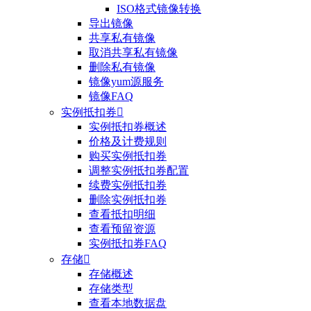
ISO格式镜像转换
导出镜像
共享私有镜像
取消共享私有镜像
删除私有镜像
镜像yum源服务
镜像FAQ
实例抵扣券

实例抵扣券概述
价格及计费规则
购买实例抵扣券
调整实例抵扣券配置
续费实例抵扣券
删除实例抵扣券
查看抵扣明细
查看预留资源
实例抵扣券FAQ
存储

存储概述
存储类型
查看本地数据盘