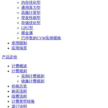
内存优化型
通用算力型
高频计算型
突发性能型
存储优化型
GPU型
裸金属
已停售的CVM实例规格
使用限制
应用场景
产品定价
计费概述
计费规则
实例计费规则
镜像计费规则
价格总览
购买流程
续费流程
计费类型转换
退订说明