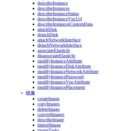
describeInstance
describeInstances
describeInstanceStatus
describeInstanceVncUrl
describeInstancesCustomData
attachDisk
detachDisk
attachNetworkInterface
detachNetworkInterface
associateElasticIp
disassociateElasticIp
modifyInstanceAttribute
modifyInstanceDiskAttribute
modifyInstanceNetworkAttribute
modifyInstancePassword
modifyInstanceVpcAttribute
modifyInstancePlacement
镜像
createImage
copyImages
deleteImage
convertImages
describeImage
importImage
imageTasks