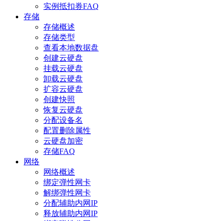
实例抵扣券FAQ
存储
存储概述
存储类型
查看本地数据盘
创建云硬盘
挂载云硬盘
卸载云硬盘
扩容云硬盘
创建快照
恢复云硬盘
分配设备名
配置删除属性
云硬盘加密
存储FAQ
网络
网络概述
绑定弹性网卡
解绑弹性网卡
分配辅助内网IP
释放辅助内网IP