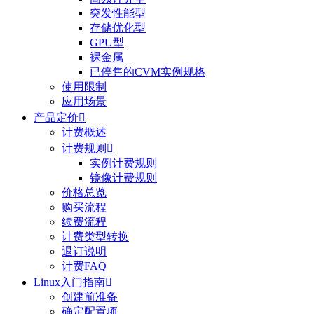
突发性能型
存储优化型
GPU型
裸金属
已停售的CVM实例规格
使用限制
应用场景
产品定价

计费概述
计费规则

实例计费规则
镜像计费规则
价格总览
购买流程
续费流程
计费类型转换
退订说明
计费FAQ
Linux入门指南

创建前准备
确定配置项