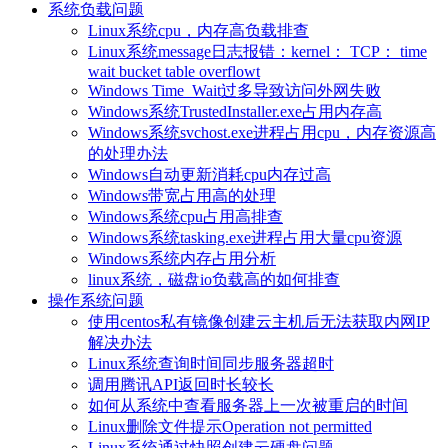
系统负载问题
Linux系统cpu，内存高负载排查
Linux系统message日志报错：kernel： TCP： time
wait bucket table overflowt
Windows Time_Wait过多导致访问外网失败
Windows系统TrustedInstaller.exe占用内存高
Windows系统svchost.exe进程占用cpu，内存资源高
的处理办法
Windows自动更新消耗cpu内存过高
Windows带宽占用高的处理
Windows系统cpu占用高排查
Windows系统tasking.exe进程占用大量cpu资源
Windows系统内存占用分析
linux系统，磁盘io负载高的如何排查
操作系统问题
使用centos私有镜像创建云主机后无法获取内网IP
解决办法
Linux系统查询时间同步服务器超时
调用腾讯API返回时长较长
如何从系统中查看服务器上一次被重启的时间
Linux删除文件提示Operation not permitted
Linux系统通过快照创建云硬盘问题