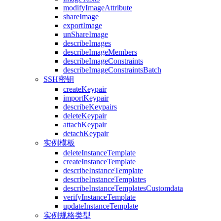
modifyImageAttribute
shareImage
exportImage
unShareImage
describeImages
describeImageMembers
describeImageConstraints
describeImageConstraintsBatch
SSH密钥
createKeypair
importKeypair
describeKeypairs
deleteKeypair
attachKeypair
detachKeypair
实例模板
deleteInstanceTemplate
createInstanceTemplate
describeInstanceTemplate
describeInstanceTemplates
describeInstanceTemplatesCustomdata
verifyInstanceTemplate
updateInstanceTemplate
实例规格类型