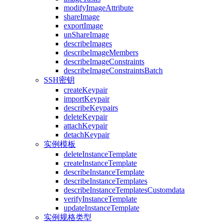
modifyImageAttribute
shareImage
exportImage
unShareImage
describeImages
describeImageMembers
describeImageConstraints
describeImageConstraintsBatch
SSH密钥
createKeypair
importKeypair
describeKeypairs
deleteKeypair
attachKeypair
detachKeypair
实例模板
deleteInstanceTemplate
createInstanceTemplate
describeInstanceTemplate
describeInstanceTemplates
describeInstanceTemplatesCustomdata
verifyInstanceTemplate
updateInstanceTemplate
实例规格类型