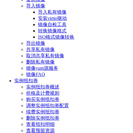
导入镜像
导入私有镜像
安装virtio驱动
镜像自检工具
转换镜像格式
ISO格式镜像转换
导出镜像
共享私有镜像
取消共享私有镜像
删除私有镜像
镜像yum源服务
镜像FAQ
实例抵扣券
实例抵扣券概述
价格及计费规则
购买实例抵扣券
调整实例抵扣券配置
续费实例抵扣券
删除实例抵扣券
查看抵扣明细
查看预留资源