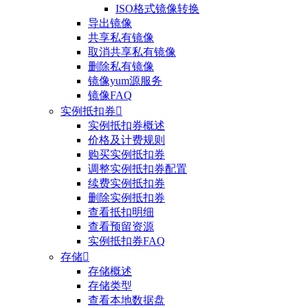
ISO格式镜像转换
导出镜像
共享私有镜像
取消共享私有镜像
删除私有镜像
镜像yum源服务
镜像FAQ
实例抵扣券

实例抵扣券概述
价格及计费规则
购买实例抵扣券
调整实例抵扣券配置
续费实例抵扣券
删除实例抵扣券
查看抵扣明细
查看预留资源
实例抵扣券FAQ
存储

存储概述
存储类型
查看本地数据盘