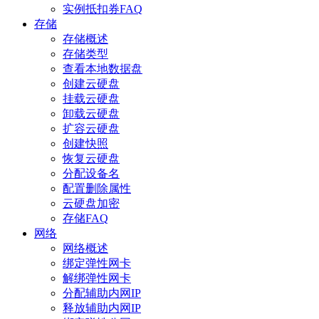
实例抵扣券FAQ
存储
存储概述
存储类型
查看本地数据盘
创建云硬盘
挂载云硬盘
卸载云硬盘
扩容云硬盘
创建快照
恢复云硬盘
分配设备名
配置删除属性
云硬盘加密
存储FAQ
网络
网络概述
绑定弹性网卡
解绑弹性网卡
分配辅助内网IP
释放辅助内网IP