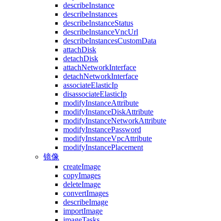
describeInstance
describeInstances
describeInstanceStatus
describeInstanceVncUrl
describeInstancesCustomData
attachDisk
detachDisk
attachNetworkInterface
detachNetworkInterface
associateElasticIp
disassociateElasticIp
modifyInstanceAttribute
modifyInstanceDiskAttribute
modifyInstanceNetworkAttribute
modifyInstancePassword
modifyInstanceVpcAttribute
modifyInstancePlacement
镜像
createImage
copyImages
deleteImage
convertImages
describeImage
importImage
imageTasks