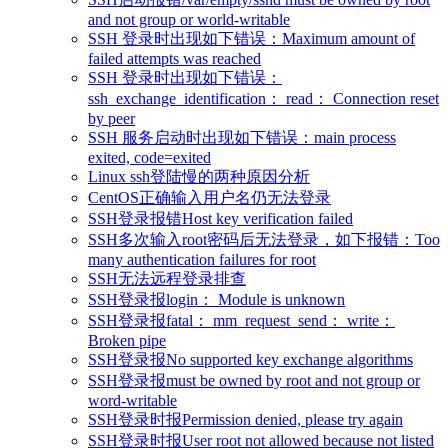
and not group or world-writable
SSH 登录时出现如下错误：Maximum amount of
failed attempts was reached
SSH 登录时出现如下错误：
ssh_exchange_identification： read： Connection reset
by peer
SSH 服务启动时出现如下错误：main process
exited, code=exited
Linux ssh登陆慢的两种原因分析
CentOS正确输入用户名仍无法登录
SSH登录报错Host key verification failed
SSH多次输入root密码后无法登录，如下报错：Too
many authentication failures for root
SSH无法远程登录排查
SSH登录报login： Module is unknown
SSH登录报fatal： mm_request_send： write：
Broken pipe
SSH登录报No supported key exchange algorithms
SSH登录报must be owned by root and not group or
word-writable
SSH登录时报Permission denied, please try again
SSH登录时报User root not allowed because not listed