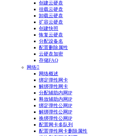
创建云硬盘
挂载云硬盘
卸载云硬盘
扩容云硬盘
创建快照
恢复云硬盘
分配设备名
配置删除属性
云硬盘加密
存储FAQ
网络

网络概述
绑定弹性网卡
整体评价？
解绑弹性网卡
分配辅助内网IP
非常满意
释放辅助内网IP
绑定弹性公网IP
解绑弹性公网IP
换绑弹性公网IP
配置网卡多队列
配置弹性网卡删除属性