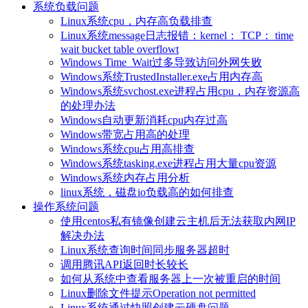
系统负载问题
Linux系统cpu，内存高负载排查
Linux系统message日志报错：kernel： TCP： time
wait bucket table overflowt
Windows Time_Wait过多导致访问外网失败
Windows系统TrustedInstaller.exe占用内存高
Windows系统svchost.exe进程占用cpu，内存资源高
的处理办法
Windows自动更新消耗cpu内存过高
Windows带宽占用高的处理
Windows系统cpu占用高排查
Windows系统tasking.exe进程占用大量cpu资源
Windows系统内存占用分析
linux系统，磁盘io负载高的如何排查
操作系统问题
使用centos私有镜像创建云主机后无法获取内网IP
解决办法
Linux系统查询时间同步服务器超时
调用腾讯API返回时长较长
如何从系统中查看服务器上一次被重启的时间
Linux删除文件提示Operation not permitted
Linux系统通过快照创建云硬盘问题