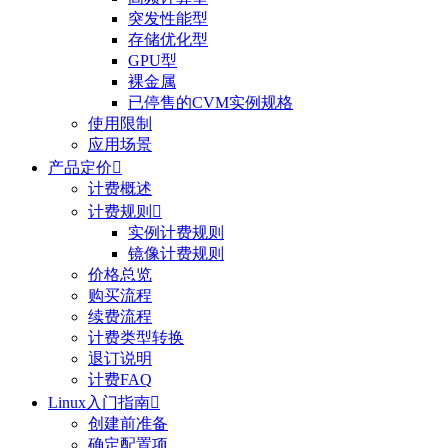
突发性能型
存储优化型
GPU型
裸金属
已停售的CVM实例规格
使用限制
应用场景
产品定价

计费概述
计费规则

实例计费规则
镜像计费规则
价格总览
购买流程
续费流程
计费类型转换
退订说明
计费FAQ
Linux入门指南

创建前准备
确定配置项