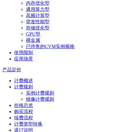
内存优化型
通用算力型
高频计算型
突发性能型
存储优化型
GPU型
裸金属
已停售的CVM实例规格
使用限制
应用场景
产品定价
计费概述
计费规则
实例计费规则
镜像计费规则
价格总览
购买流程
续费流程
计费类型转换
退订说明