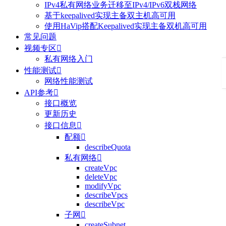
IPv4私有网络业务迁移至IPv4/IPv6双栈网络
基于keepalived实现主备双主机高可用
使用HaVip搭配Keepalived实现主备双机高可用
常见问题
视频专区

私有网络入门
性能测试

网络性能测试
API参考

接口概览
更新历史
接口信息

配额

describeQuota
私有网络

createVpc
deleteVpc
modifyVpc
describeVpcs
describeVpc
子网

createSubnet