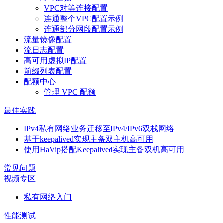
VPC对等连接配置
连通整个VPC配置示例
连通部分网段配置示例
流量镜像配置
流日志配置
高可用虚拟IP配置
前缀列表配置
配额中心
管理 VPC 配额
最佳实践
IPv4私有网络业务迁移至IPv4/IPv6双栈网络
基于keepalived实现主备双主机高可用
使用HaVip搭配Keepalived实现主备双机高可用
常见问题
视频专区
私有网络入门
性能测试