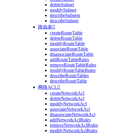
deleteSubnet
modifySubnet
describeSubnets
describeSubnet
路由表

createRouteTable
deleteRouteTable
modifyRouteTable
associateRouteTable
disassociateRouteTable
addRouteTableRules
removeRouteTableRules
modifyRouteTableRules
describeRouteTables
describeRouteTable
网络ACL

createNetworkAcl
deleteNetworkAcl
modifyNetworkAcl
associateNetworkAcl
disassociateNetworkAcl
addNetworkAclRules
removeNetworkAclRules
modifyNetworkAclRules