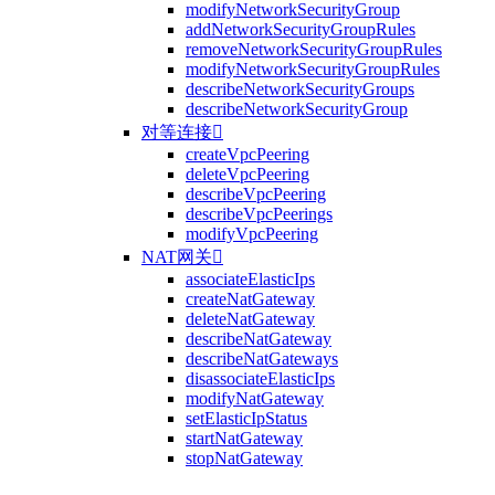
modifyNetworkSecurityGroup
addNetworkSecurityGroupRules
removeNetworkSecurityGroupRules
modifyNetworkSecurityGroupRules
describeNetworkSecurityGroups
describeNetworkSecurityGroup
对等连接

createVpcPeering
deleteVpcPeering
describeVpcPeering
describeVpcPeerings
modifyVpcPeering
NAT网关

associateElasticIps
createNatGateway
deleteNatGateway
describeNatGateway
describeNatGateways
disassociateElasticIps
modifyNatGateway
setElasticIpStatus
startNatGateway
stopNatGateway