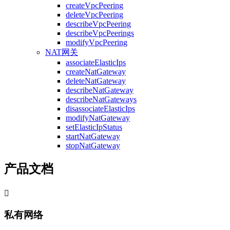
createVpcPeering
deleteVpcPeering
describeVpcPeering
describeVpcPeerings
modifyVpcPeering
NAT网关
associateElasticIps
createNatGateway
deleteNatGateway
describeNatGateway
describeNatGateways
disassociateElasticIps
modifyNatGateway
setElasticIpStatus
startNatGateway
stopNatGateway
产品文档

私有网络