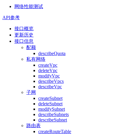
网络性能测试
API参考
接口概览
更新历史
接口信息
配额
describeQuota
私有网络
createVpc
deleteVpc
modifyVpc
describeVpcs
describeVpc
子网
createSubnet
deleteSubnet
modifySubnet
describeSubnets
describeSubnet
路由表
createRouteTable