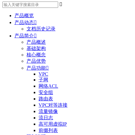

产品概览
产品动态

文档历史记录
产品简介

产品概述
基础架构
核心概念
产品优势
产品功能

VPC
子网
网络ACL
安全组
路由表
VPC对等连接
流量镜像
流日志
高可用虚拟IP
前缀列表