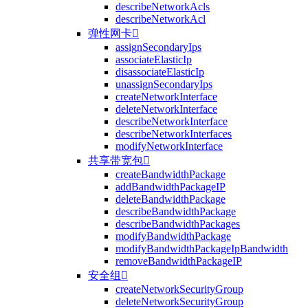
describeNetworkAcls
describeNetworkAcl
弹性网卡

assignSecondaryIps
associateElasticIp
disassociateElasticIp
unassignSecondaryIps
createNetworkInterface
deleteNetworkInterface
describeNetworkInterface
describeNetworkInterfaces
modifyNetworkInterface
共享带宽包

createBandwidthPackage
addBandwidthPackageIP
deleteBandwidthPackage
describeBandwidthPackage
describeBandwidthPackages
modifyBandwidthPackage
modifyBandwidthPackageIpBandwidth
removeBandwidthPackageIP
安全组

createNetworkSecurityGroup
deleteNetworkSecurityGroup