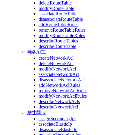
deleteRouteTable
modifyRouteTable
associateRouteTable
disassociateRouteTable
addRouteTableRules
removeRouteTableRules
modifyRouteTableRules
describeRouteTables
describeRouteTable
网络ACL
createNetworkAcl
deleteNetworkAcl
modifyNetworkAcl
associateNetworkAcl
disassociateNetworkAcl
addNetworkAclRules
removeNetworkAclRules
modifyNetworkAclRules
describeNetworkAcls
describeNetworkAcl
弹性网卡
assignSecondaryIps
associateElasticIp
disassociateElasticIp
unassignSecondaryIps