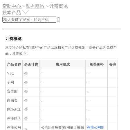
帮助中心
>
私有网络
>
计费概览
搜本产品

计费概览
本文将介绍私有网络中的产品以及相关产品计费规则，部分产品为免费产
品，具体如下：
产品名称
是否计费
费用组成
相关价格
备注
VPC
否
--
--
子网
否
--
--
安全组
否
--
--
路由表
否
--
--
网络ACL
否
--
--
弹性网卡
否
--
--
弹性公网
公网IP占用费(按用量计费独
弹性公网IP