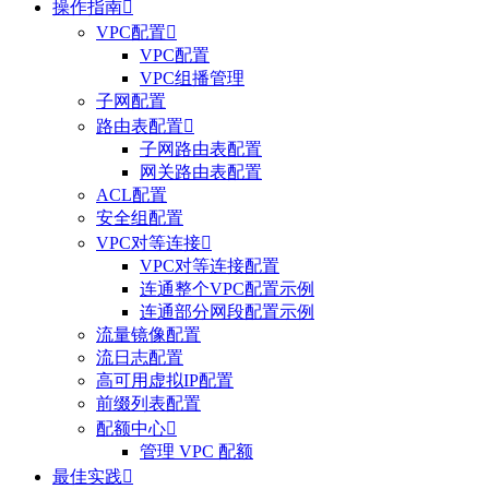
操作指南

VPC配置

VPC配置
VPC组播管理
子网配置
路由表配置

子网路由表配置
网关路由表配置
ACL配置
安全组配置
VPC对等连接

VPC对等连接配置
连通整个VPC配置示例
连通部分网段配置示例
流量镜像配置
流日志配置
高可用虚拟IP配置
前缀列表配置
配额中心

管理 VPC 配额
最佳实践
