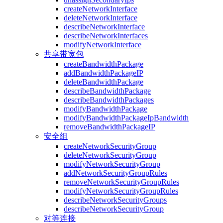
createNetworkInterface
deleteNetworkInterface
describeNetworkInterface
describeNetworkInterfaces
modifyNetworkInterface
共享带宽包
createBandwidthPackage
addBandwidthPackageIP
deleteBandwidthPackage
describeBandwidthPackage
describeBandwidthPackages
modifyBandwidthPackage
modifyBandwidthPackageIpBandwidth
removeBandwidthPackageIP
安全组
createNetworkSecurityGroup
deleteNetworkSecurityGroup
modifyNetworkSecurityGroup
addNetworkSecurityGroupRules
removeNetworkSecurityGroupRules
modifyNetworkSecurityGroupRules
describeNetworkSecurityGroups
describeNetworkSecurityGroup
对等连接