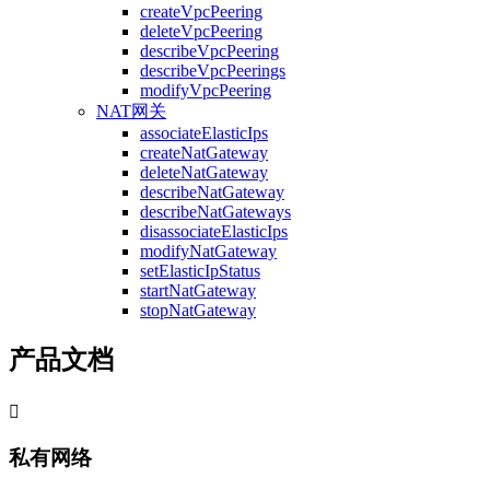
createVpcPeering
deleteVpcPeering
describeVpcPeering
describeVpcPeerings
modifyVpcPeering
NAT网关
associateElasticIps
createNatGateway
deleteNatGateway
describeNatGateway
describeNatGateways
disassociateElasticIps
modifyNatGateway
setElasticIpStatus
startNatGateway
stopNatGateway
产品文档

私有网络