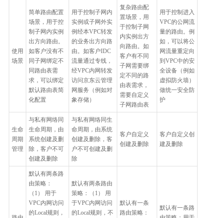
复杂路由配
简单路由配置
用于控制子网内
用于控制进入
置场景，用
场景，用于控
实例或子网外实
VPC的公网流
于控制子网
制子网内实例
例经本VPC转发
量的路由。例
内实例出方
出方向路由。
的业务出方向路
如，可以将公
向路由。如
使用
如客户没有不
由。如客户IDC
网流量重定向
客户有不同
场景
同子网绑定不
流量通过专线，
到VPC中的安
子网需要绑
同路由表需
经VPC内网转发
全设备（例如
定不同的路
求，可以绑定
访问京东云管理
虚拟防火墙）
由表需求，
默认路由表简
网服务（例如对
做统一安全防
需要自定义
化配置
象存储）
护
子网路由表
与私有网络同
与私有网络同生
生命
生命周期，由
命周期，由系统
客户自定义
客户自定义创
周期
系统创建及删
创建及删除，客
创建及删除
建及删除
管理
除，客户不可
户不可创建及删
创建及删除
除
默认有两条路
由策略：
默认有两条路由
（1） 用于
策略：（1） 用
VPC内网访问
于VPC内网访问
默认有一条
默认有一条路
的Local规则，
的Local规则，不
路由策略：
路由
由策略：用于