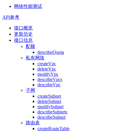
网络性能测试
API参考
接口概览
更新历史
接口信息
配额
describeQuota
私有网络
createVpc
deleteVpc
modifyVpc
describeVpcs
describeVpc
子网
createSubnet
deleteSubnet
modifySubnet
describeSubnets
describeSubnet
路由表
createRouteTable