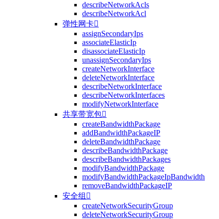
describeNetworkAcls
describeNetworkAcl
弹性网卡

assignSecondaryIps
associateElasticIp
disassociateElasticIp
unassignSecondaryIps
createNetworkInterface
deleteNetworkInterface
describeNetworkInterface
describeNetworkInterfaces
modifyNetworkInterface
共享带宽包

createBandwidthPackage
addBandwidthPackageIP
deleteBandwidthPackage
describeBandwidthPackage
describeBandwidthPackages
modifyBandwidthPackage
modifyBandwidthPackageIpBandwidth
removeBandwidthPackageIP
安全组

createNetworkSecurityGroup
deleteNetworkSecurityGroup