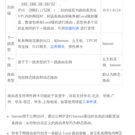
192.168.10.10/32
，
目的
IPv6:
2002::/128
），目的端若为路由表所在
10.0.1.41/24
端
VPC内的网段时，则该条路由策略将被Local规则覆
盖，数据包将按Local规则进行路由，若您有多个目
的走相同的下一跳路由，可用
前缀列表
进行管理
下一
私有网络流量的出口，如Internet、云主机、VPC对
跳类
Internet
等连接、NAT网关、
边界网关
、弹性网卡
型
下一
云主机实
基于下一跳类型的下一跳路由实例
跳
例、Internet
路由
默认为静态
包括静态路由和动态路由
类型
路由
路由表支持弹性网卡功能处于灰度中，目前支持华北-北京、华南-广
州、华东-宿迁、华东-上海地域，如需使用请提
工单申请
。
Internet用于公网访问，通过公网IP进行Internet通信的实例必须配置该
条路由；从控制台自定义的路由类型均为静态路由。
所有子网路由表均包含一条默认 Local 路由策略，表示私有网络内网互