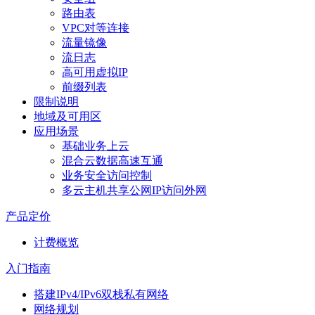
路由表
VPC对等连接
流量镜像
流日志
高可用虚拟IP
前缀列表
限制说明
地域及可用区
应用场景
基础业务上云
混合云数据高速互通
业务安全访问控制
多云主机共享公网IP访问外网
产品定价
计费概览
入门指南
搭建IPv4/IPv6双栈私有网络
网络规划