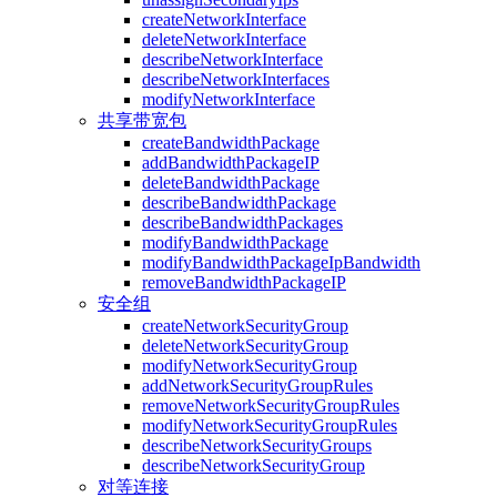
createNetworkInterface
deleteNetworkInterface
describeNetworkInterface
describeNetworkInterfaces
modifyNetworkInterface
共享带宽包
createBandwidthPackage
addBandwidthPackageIP
deleteBandwidthPackage
describeBandwidthPackage
describeBandwidthPackages
modifyBandwidthPackage
modifyBandwidthPackageIpBandwidth
removeBandwidthPackageIP
安全组
createNetworkSecurityGroup
deleteNetworkSecurityGroup
modifyNetworkSecurityGroup
addNetworkSecurityGroupRules
removeNetworkSecurityGroupRules
modifyNetworkSecurityGroupRules
describeNetworkSecurityGroups
describeNetworkSecurityGroup
对等连接