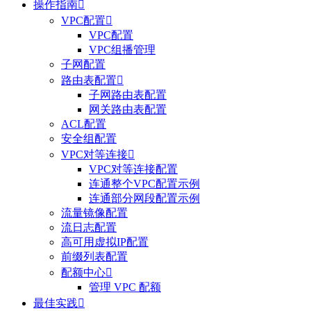
操作指南

VPC配置

VPC配置
VPC组播管理
子网配置
路由表配置

子网路由表配置
网关路由表配置
ACL配置
安全组配置
VPC对等连接

VPC对等连接配置
连通整个VPC配置示例
连通部分网段配置示例
流量镜像配置
流日志配置
高可用虚拟IP配置
前缀列表配置
配额中心

管理 VPC 配额
最佳实践
