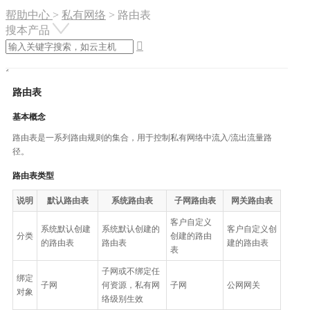
帮助中心
>
私有网络
>
路由表
搜本产品

路由表
基本概念
路由表是一系列路由规则的集合，用于控制私有网络中流入/流出流量路
径。
路由表类型
说明
默认路由表
系统路由表
子网路由表
网关路由表
客户自定义
系统默认创建
系统默认创建的
客户自定义创
分类
创建的路由
的路由表
路由表
建的路由表
表
子网或不绑定任
绑定
子网
何资源，私有网
子网
公网网关
对象
络级别生效