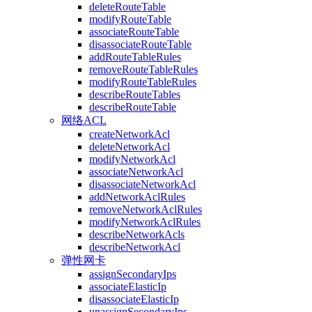
deleteRouteTable
modifyRouteTable
associateRouteTable
disassociateRouteTable
addRouteTableRules
removeRouteTableRules
modifyRouteTableRules
describeRouteTables
describeRouteTable
网络ACL
createNetworkAcl
deleteNetworkAcl
modifyNetworkAcl
associateNetworkAcl
disassociateNetworkAcl
addNetworkAclRules
removeNetworkAclRules
modifyNetworkAclRules
describeNetworkAcls
describeNetworkAcl
弹性网卡
assignSecondaryIps
associateElasticIp
disassociateElasticIp
unassignSecondaryIps