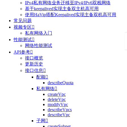
IPv4私有网络业务迁移至IPv4/IPv6双栈网络
基于keepalived实现主备双主机高可用
使用HaVip搭配Keepalived实现主备双机高可用
常见问题
视频专区

私有网络入门
性能测试

网络性能测试
API参考

接口概览
更新历史
接口信息

配额

describeQuota
私有网络

createVpc
deleteVpc
modifyVpc
describeVpcs
describeVpc
子网

createSubnet