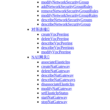
modifyNetworkSecurityGroup
addNetworkSecurityGroupRules
removeNetworkSecurityGroupRules
modifyNetworkSecurityGroupRules
describeNetworkSecurityGroups
describeNetworkSecurityGroup
对等连接

createVpcPeering
deleteVpcPeering
describeVpcPeering
describeVpcPeerings
modifyVpcPeering
NAT网关

associateElasticIps
createNatGateway
deleteNatGateway
describeNatGateway
describeNatGateways
disassociateElasticIps
modifyNatGateway
setElasticIpStatus
startNatGateway
stopNatGateway