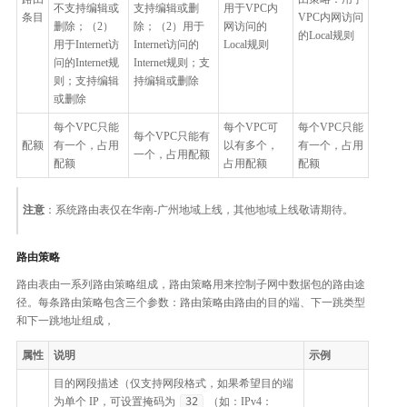
不支持编辑或
支持编辑或删
用于VPC内
条目
VPC内网访问
删除；（2）
除；（2）用于
网访问的
的Local规则
用于Internet访
Internet访问的
Local规则
问的Internet规
Internet规则；支
则；支持编辑
持编辑或删除
或删除
每个VPC只能
每个VPC可
每个VPC只能
每个VPC只能有
配额
有一个，占用
以有多个，
有一个，占用
一个，占用配额
配额
占用配额
配额
注意
：系统路由表仅在华南-广州地域上线，其他地域上线敬请期待。
路由策略
路由表由一系列路由策略组成，路由策略用来控制子网中数据包的路由途
径。每条路由策略包含三个参数：路由策略由路由的目的端、下一跳类型
和下一跳地址组成，
属性
说明
示例
目的网段描述（仅支持网段格式，如果希望目的端
为单个 IP，可设置掩码为
32
（如：IPv4：