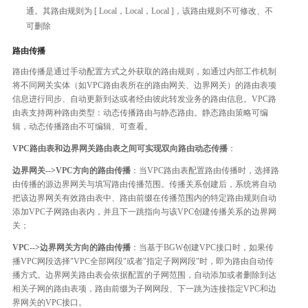
通。其路由规则为 [ Local，Local，Local ]，该路由规则不可修改、不
可删除
路由传播
路由传播是通过手动配置方式之外获取的路由规则，如通过内部工作机制
将不同网关实体（如VPC路由表所在的路由网关、边界网关）的路由表项
信息进行同步、自动更新到达或者经由彼此转发业务的路由信息。VPC路
由表支持两种路由类型：动态传播路由与静态路由。静态路由策略可编
辑，动态传播路由不可编辑、可查看。
VPC路由表和边界网关路由表之间可实现双向路由动态传播
：
边界网关-->VPC方向的路由传播
：当VPC路由表配置路由传播时，选择路
由传播的源边界网关与填写路由传播范围。传播关系创建后，系统将自动
把该边界网关有效路由表中、路由前缀在传播范围内的特定路由规则自动
添加VPC子网路由表内，并且下一跳指向与该VPC创建传播关系的边界网
关；
VPC-->边界网关方向的路由传播
：当基于BGW创建VPC接口时，如果传
播VPC网段选择"VPC全部网段"或者"指定子网网段"时，即为路由自动传
播方式。边界网关路由表会依据配置的子网范围，自动添加或者删除到达
相关子网的路由表项，路由前缀为子网网段、下一跳为连接指定VPC和边
界网关的VPC接口。