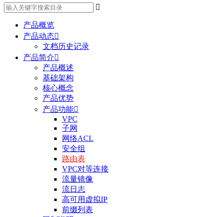

产品概览
产品动态

文档历史记录
产品简介

产品概述
基础架构
核心概念
产品优势
产品功能

VPC
子网
网络ACL
安全组
路由表
VPC对等连接
流量镜像
流日志
高可用虚拟IP
前缀列表