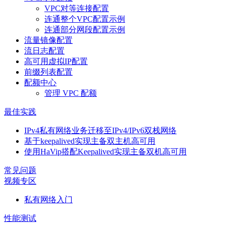
VPC对等连接配置
连通整个VPC配置示例
连通部分网段配置示例
流量镜像配置
流日志配置
高可用虚拟IP配置
前缀列表配置
配额中心
管理 VPC 配额
最佳实践
IPv4私有网络业务迁移至IPv4/IPv6双栈网络
基于keepalived实现主备双主机高可用
使用HaVip搭配Keepalived实现主备双机高可用
常见问题
视频专区
私有网络入门
性能测试