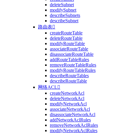
deleteSubnet
modifySubnet
describeSubnets
describeSubnet
路由表

createRouteTable
deleteRouteTable
modifyRouteTable
associateRouteTable
disassociateRouteTable
addRouteTableRules
removeRouteTableRules
modifyRouteTableRules
describeRouteTables
describeRouteTable
网络ACL

createNetworkAcl
deleteNetworkAcl
modifyNetworkAcl
associateNetworkAcl
disassociateNetworkAcl
addNetworkAclRules
removeNetworkAclRules
modifyNetworkAclRules