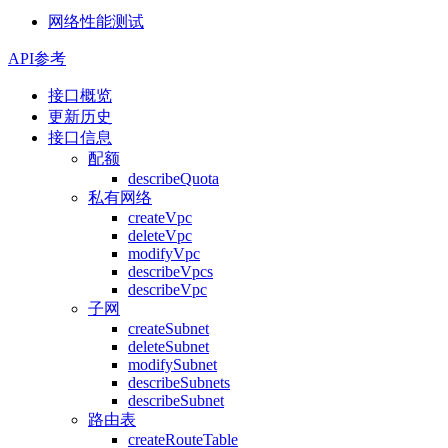
网络性能测试
API参考
接口概览
更新历史
接口信息
配额
describeQuota
私有网络
createVpc
deleteVpc
modifyVpc
describeVpcs
describeVpc
子网
createSubnet
deleteSubnet
modifySubnet
describeSubnets
describeSubnet
路由表
createRouteTable