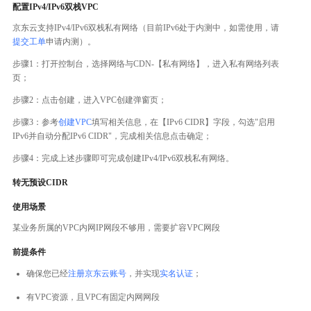
配置IPv4/IPv6双栈VPC
京东云支持IPv4/IPv6双栈私有网络（目前IPv6处于内测中，如需使用，请
提交工单
申请内测）。
步骤1：打开控制台，选择网络与CDN-【私有网络】，进入私有网络列表
页；
步骤2：点击创建，进入VPC创建弹窗页；
步骤3：参考
创建VPC
填写相关信息，在【IPv6 CIDR】字段，勾选"启用
IPv6并自动分配IPv6 CIDR"，完成相关信息点击确定；
步骤4：完成上述步骤即可完成创建IPv4/IPv6双栈私有网络。
转无预设CIDR
使用场景
某业务所属的VPC内网IP网段不够用，需要扩容VPC网段
前提条件
确保您已经
注册京东云账号
，并实现
实名认证
；
有VPC资源，且VPC有固定内网网段