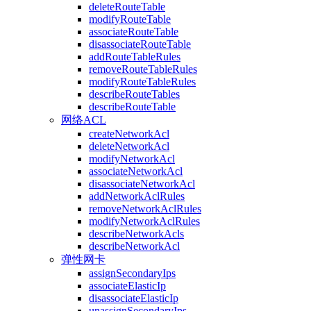
deleteRouteTable
modifyRouteTable
associateRouteTable
disassociateRouteTable
addRouteTableRules
removeRouteTableRules
modifyRouteTableRules
describeRouteTables
describeRouteTable
网络ACL
createNetworkAcl
deleteNetworkAcl
modifyNetworkAcl
associateNetworkAcl
disassociateNetworkAcl
addNetworkAclRules
removeNetworkAclRules
modifyNetworkAclRules
describeNetworkAcls
describeNetworkAcl
弹性网卡
assignSecondaryIps
associateElasticIp
disassociateElasticIp
unassignSecondaryIps