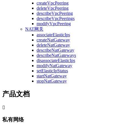
createVpcPeering
deleteVpcPeering
describeVpcPeering
describeVpcPeerings
modifyVpcPeering
NAT网关
associateElasticIps
createNatGateway
deleteNatGateway
describeNatGateway
describeNatGateways
disassociateElasticIps
modifyNatGateway
setElasticIpStatus
startNatGateway
stopNatGateway
产品文档

私有网络