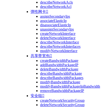
describeNetworkAcls
describeNetworkAcl
弹性网卡

assignSecondaryIps
associateElasticIp
disassociateElasticIp
unassignSecondaryIps
createNetworkInterface
deleteNetworkInterface
describeNetworkInterface
describeNetworkInterfaces
modifyNetworkInterface
共享带宽包

createBandwidthPackage
addBandwidthPackageIP
deleteBandwidthPackage
describeBandwidthPackage
describeBandwidthPackages
modifyBandwidthPackage
modifyBandwidthPackageIpBandwidth
removeBandwidthPackageIP
安全组

createNetworkSecurityGroup
deleteNetworkSecurityGroup