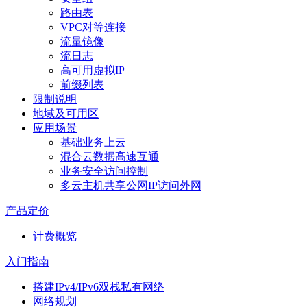
路由表
VPC对等连接
流量镜像
流日志
高可用虚拟IP
前缀列表
限制说明
地域及可用区
应用场景
基础业务上云
混合云数据高速互通
业务安全访问控制
多云主机共享公网IP访问外网
产品定价
计费概览
入门指南
搭建IPv4/IPv6双栈私有网络
网络规划