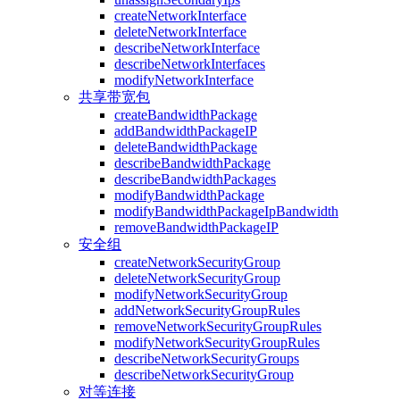
createNetworkInterface
deleteNetworkInterface
describeNetworkInterface
describeNetworkInterfaces
modifyNetworkInterface
共享带宽包
createBandwidthPackage
addBandwidthPackageIP
deleteBandwidthPackage
describeBandwidthPackage
describeBandwidthPackages
modifyBandwidthPackage
modifyBandwidthPackageIpBandwidth
removeBandwidthPackageIP
安全组
createNetworkSecurityGroup
deleteNetworkSecurityGroup
modifyNetworkSecurityGroup
addNetworkSecurityGroupRules
removeNetworkSecurityGroupRules
modifyNetworkSecurityGroupRules
describeNetworkSecurityGroups
describeNetworkSecurityGroup
对等连接