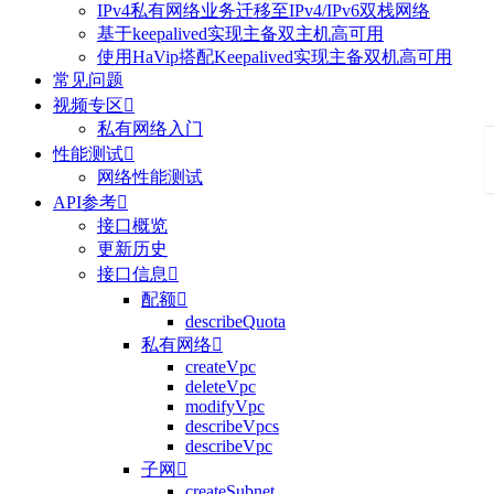
IPv4私有网络业务迁移至IPv4/IPv6双栈网络
基于keepalived实现主备双主机高可用
使用HaVip搭配Keepalived实现主备双机高可用
常见问题
视频专区

私有网络入门
性能测试

网络性能测试
API参考

接口概览
更新历史
接口信息

配额

describeQuota
私有网络

createVpc
deleteVpc
modifyVpc
describeVpcs
describeVpc
子网

createSubnet