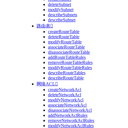
deleteSubnet
modifySubnet
describeSubnets
describeSubnet
路由表

createRouteTable
deleteRouteTable
modifyRouteTable
associateRouteTable
disassociateRouteTable
addRouteTableRules
removeRouteTableRules
modifyRouteTableRules
describeRouteTables
describeRouteTable
网络ACL

createNetworkAcl
deleteNetworkAcl
modifyNetworkAcl
associateNetworkAcl
disassociateNetworkAcl
addNetworkAclRules
removeNetworkAclRules
modifyNetworkAclRules