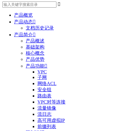

产品概览
产品动态

文档历史记录
产品简介

产品概述
基础架构
核心概念
产品优势
产品功能

VPC
子网
网络ACL
安全组
路由表
VPC对等连接
流量镜像
流日志
高可用虚拟IP
前缀列表