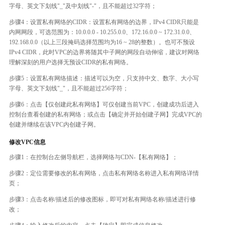
字母、英文下划线"_"及中划线"-"，且不能超过32字符；
步骤4：设置私有网络的CIDR：设置私有网络的边界，IPv4 CIDR只能是
内网网段，可选范围为：10.0.0.0 - 10.255.0.0、172.16.0.0 ~ 172.31.0.0、
192.168.0.0（以上三段掩码选择范围均为16 ~ 28的整数）。也可不预设
IPv4 CIDR，此时VPC的边界将随其中子网的网段自动伸缩，建议对网络
理解深刻的用户选择无预设CIDR的私有网络。
步骤5：设置私有网络描述：描述可以为空，只支持中文、数字、大小写
字母、英文下划线"_"，且不能超过256字符；
步骤6：点击【仅创建此私有网络】可仅创建当前VPC，创建成功后进入
控制台查看创建的私有网络；或点击【确定并开始创建子网】完成VPC的
创建并继续在该VPC内创建子网。
修改VPC信息
步骤1：在控制台左侧导航栏，选择网络与CDN-【私有网络】；
步骤2：定位需要修改的私有网络，点击私有网络名称进入私有网络详情
页；
步骤3：点击名称/描述后的修改图标，即可对私有网络名称/描述进行修
改；