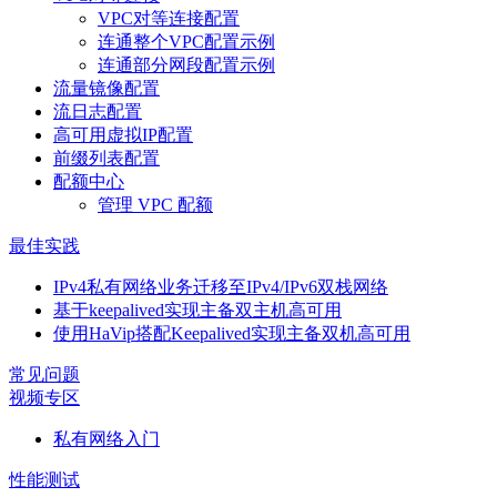
VPC对等连接配置
连通整个VPC配置示例
连通部分网段配置示例
流量镜像配置
流日志配置
高可用虚拟IP配置
前缀列表配置
配额中心
管理 VPC 配额
最佳实践
IPv4私有网络业务迁移至IPv4/IPv6双栈网络
基于keepalived实现主备双主机高可用
使用HaVip搭配Keepalived实现主备双机高可用
常见问题
视频专区
私有网络入门
性能测试