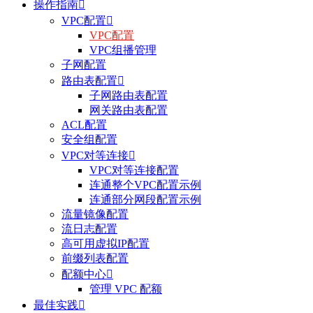
操作指南

VPC配置

VPC配置
VPC组播管理
子网配置
路由表配置

子网路由表配置
网关路由表配置
ACL配置
安全组配置
VPC对等连接

VPC对等连接配置
连通整个VPC配置示例
连通部分网段配置示例
流量镜像配置
流日志配置
高可用虚拟IP配置
前缀列表配置
配额中心

管理 VPC 配额
最佳实践
