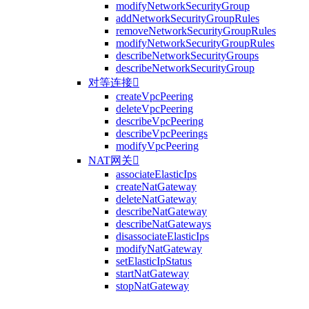
modifyNetworkSecurityGroup
addNetworkSecurityGroupRules
removeNetworkSecurityGroupRules
modifyNetworkSecurityGroupRules
describeNetworkSecurityGroups
describeNetworkSecurityGroup
对等连接

createVpcPeering
deleteVpcPeering
describeVpcPeering
describeVpcPeerings
modifyVpcPeering
NAT网关

associateElasticIps
createNatGateway
deleteNatGateway
describeNatGateway
describeNatGateways
disassociateElasticIps
modifyNatGateway
setElasticIpStatus
startNatGateway
stopNatGateway