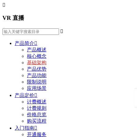

VR 直播

产品简介

产品概述
核心概念
基础架构
产品优势
产品功能
限制说明
应用场景
产品定价

计费概述
计费规则
价格总览
购买流程
入门指南

开通服务