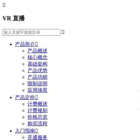

VR 直播

产品简介

产品概述
核心概念
基础架构
产品优势
产品功能
限制说明
应用场景
产品定价

计费概述
计费规则
价格总览
购买流程
入门指南

开通服务