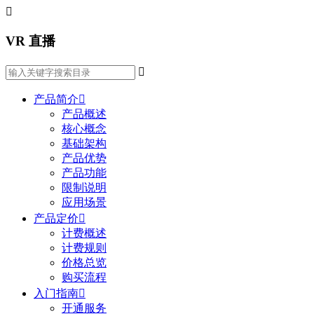

VR 直播

产品简介

产品概述
核心概念
基础架构
产品优势
产品功能
限制说明
应用场景
产品定价

计费概述
计费规则
价格总览
购买流程
入门指南

开通服务