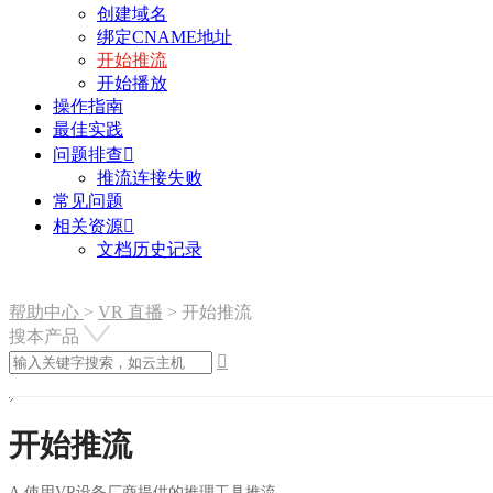
创建域名
绑定CNAME地址
开始推流
开始播放
操作指南
最佳实践
问题排查

推流连接失败
常见问题
相关资源

文档历史记录
帮助中心
>
VR 直播
>
开始推流
搜本产品

开始推流
A.使用VR设备厂商提供的推理工具推流