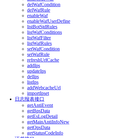
delWafCondition
delWafRule
enableWaf
enableWafUserDefine
listBotStdRules
listWafConditions
listWafFilter
listWafRules
setWafCondition
setWafRule
refreshUrlCache
addIps
updateIps
delIps
listIps
addWebcacheUrl
importIpset
日志报表接口
getAntiEvent
getBpsData
getEsLogDetail
getMainAntiInfoNew
getQpsData
getStatusCodeInfo