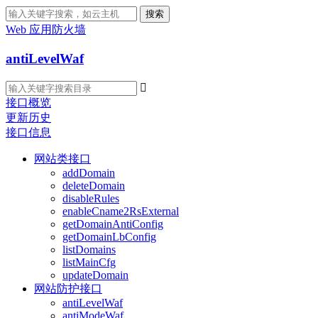
搜索
Web 应用防火墙
antiLevelWaf

接口概览
更新历史
接口信息
网站类接口
addDomain
deleteDomain
disableRules
enableCname2RsExternal
getDomainAntiConfig
getDomainLbConfig
listDomains
listMainCfg
updateDomain
网站防护接口
antiLevelWaf
antiModeWaf