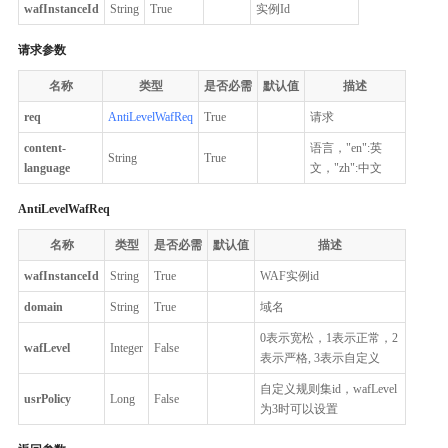
wafInstanceId
String
True
实例Id
请求参数
名称
类型
是否必需
默认值
描述
req
AntiLevelWafReq
True
请求
content-
语言，"en":英
String
True
language
文，"zh":中文
AntiLevelWafReq
名称
类型
是否必需
默认值
描述
wafInstanceId
String
True
WAF实例id
domain
String
True
域名
0表示宽松，1表示正常，2
wafLevel
Integer
False
表示严格, 3表示自定义
自定义规则集id，wafLevel
usrPolicy
Long
False
为3时可以设置