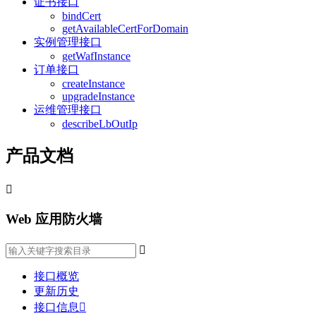
证书接口
bindCert
getAvailableCertForDomain
实例管理接口
getWafInstance
订单接口
createInstance
upgradeInstance
运维管理接口
describeLbOutIp
产品文档

Web 应用防火墙

接口概览
更新历史
接口信息
