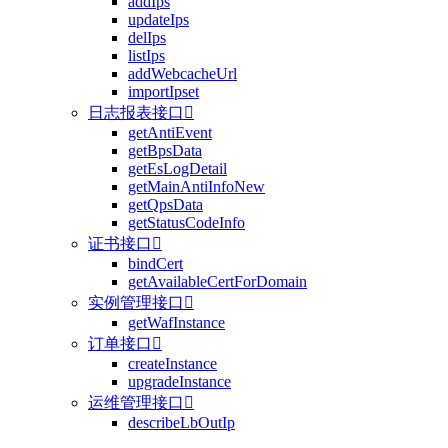
addIps
updateIps
delIps
listIps
addWebcacheUrl
importIpset
日志报表接口

getAntiEvent
getBpsData
getEsLogDetail
getMainAntiInfoNew
getQpsData
getStatusCodeInfo
证书接口

bindCert
getAvailableCertForDomain
实例管理接口

getWafInstance
订单接口

createInstance
upgradeInstance
运维管理接口

describeLbOutIp