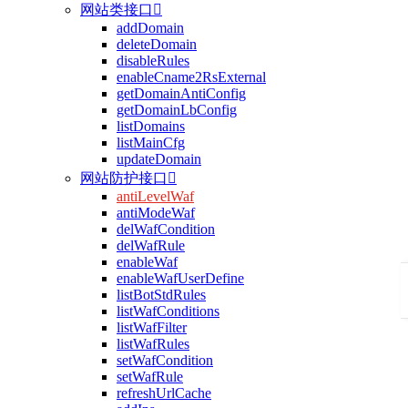
网站类接口

addDomain
deleteDomain
disableRules
enableCname2RsExternal
getDomainAntiConfig
getDomainLbConfig
listDomains
listMainCfg
updateDomain
网站防护接口

antiLevelWaf
antiModeWaf
delWafCondition
delWafRule
enableWaf
enableWafUserDefine
listBotStdRules
listWafConditions
listWafFilter
listWafRules
setWafCondition
setWafRule
refreshUrlCache