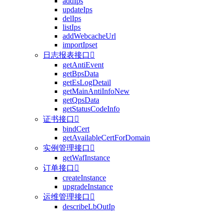
addIps
updateIps
delIps
listIps
addWebcacheUrl
importIpset
日志报表接口

getAntiEvent
getBpsData
getEsLogDetail
getMainAntiInfoNew
getQpsData
getStatusCodeInfo
证书接口

bindCert
getAvailableCertForDomain
实例管理接口

getWafInstance
订单接口

createInstance
upgradeInstance
运维管理接口

describeLbOutIp