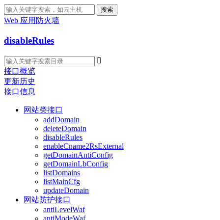
搜索
Web 应用防火墙
disableRules

接口概览
更新历史
接口信息
网站类接口
addDomain
deleteDomain
disableRules
enableCname2RsExternal
getDomainAntiConfig
getDomainLbConfig
listDomains
listMainCfg
updateDomain
网站防护接口
antiLevelWaf
antiModeWaf