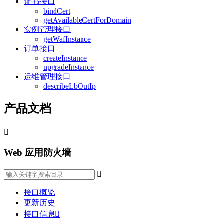
证书接口
bindCert
getAvailableCertForDomain
实例管理接口
getWafInstance
订单接口
createInstance
upgradeInstance
运维管理接口
describeLbOutIp
产品文档

Web 应用防火墙

接口概览
更新历史
接口信息
