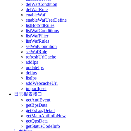
delWafCondition
delWafRule
enableWaf
enableWafUserDefine
listBotStdRules
listWafConditions
listWafFilter
listWafRules
setWafCondition
setWafRule
refreshUrlCache
addIps
updateIps
delIps
listIps
addWebcacheUrl
importIpset
日志报表接口
getAntiEvent
getBpsData
getEsLogDetail
getMainAntiInfoNew
getQpsData
getStatusCodeInfo