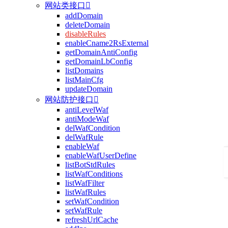
网站类接口

addDomain
deleteDomain
disableRules
enableCname2RsExternal
getDomainAntiConfig
getDomainLbConfig
listDomains
listMainCfg
updateDomain
网站防护接口

antiLevelWaf
antiModeWaf
delWafCondition
delWafRule
enableWaf
enableWafUserDefine
listBotStdRules
listWafConditions
listWafFilter
listWafRules
setWafCondition
setWafRule
refreshUrlCache