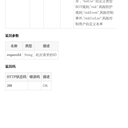
存，"botUsr":自定义类型
BOT规则,"risk":风险防护
规则,"riskEvent":风险控制
事件,"riskUsrList":风险控
制用户自定义名单
返回参数
名称
类型
描述
requestId
String
此次请求的ID
返回码
HTTP状态码
错误码
描述
200
OK