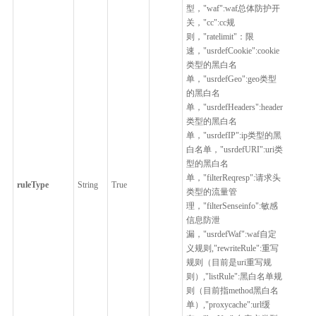
型，"waf":waf总体防护开
关，"cc":cc规
则，"ratelimit"：限
速，"usrdefCookie":cookie
类型的黑白名
单，"usrdefGeo":geo类型
的黑白名
单，"usrdefHeaders":header
类型的黑白名
单，"usrdefIP":ip类型的黑
白名单，"usrdefURI":uri类
型的黑白名
单，"filterReqresp":请求头
ruleType
String
True
类型的流量管
理，"filterSenseinfo":敏感
信息防泄
漏，"usrdefWaf":waf自定
义规则,"rewriteRule":重写
规则（目前是uri重写规
则）,"listRule":黑白名单规
则（目前指method黑白名
单）,"proxycache":url缓