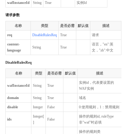
wafInstanceId
String
True
实例Id
请求参数
名称
类型
是否必需
默认值
描述
req
DisableRulesReq
True
请求
content-
语言，"en":英
String
True
language
文，"zh":中文
DisableRulesReq
名称
类型
是否必需
默认值
描述
实例id，代表要设置的
wafInstanceId
String
True
WAF实例
domain
String
True
域名
disable
Integer
False
0:使用规则，1：禁用规则
Integer[
操作的规则id, ruleType
ids
False
]
非"waf"时必填
操作的规则类