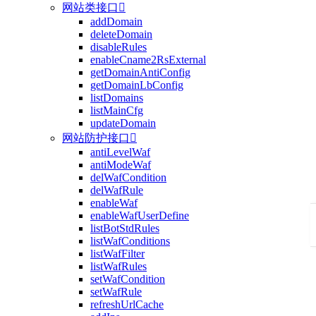
网站类接口

addDomain
deleteDomain
disableRules
enableCname2RsExternal
getDomainAntiConfig
getDomainLbConfig
listDomains
listMainCfg
updateDomain
网站防护接口

antiLevelWaf
antiModeWaf
delWafCondition
delWafRule
enableWaf
enableWafUserDefine
listBotStdRules
listWafConditions
listWafFilter
listWafRules
setWafCondition
setWafRule
refreshUrlCache