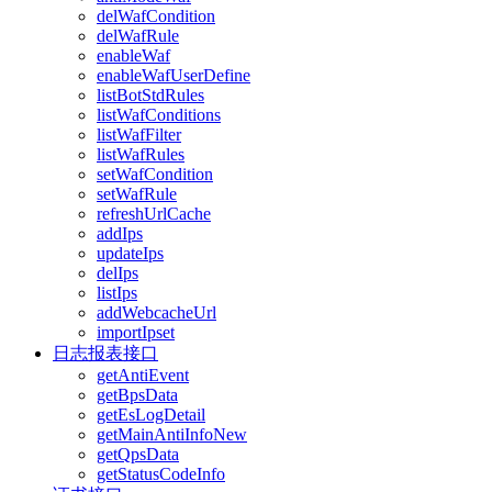
delWafCondition
delWafRule
enableWaf
enableWafUserDefine
listBotStdRules
listWafConditions
listWafFilter
listWafRules
setWafCondition
setWafRule
refreshUrlCache
addIps
updateIps
delIps
listIps
addWebcacheUrl
importIpset
日志报表接口
getAntiEvent
getBpsData
getEsLogDetail
getMainAntiInfoNew
getQpsData
getStatusCodeInfo