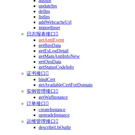
addIps
updateIps
delIps
listIps
addWebcacheUrl
importIpset
日志报表接口

getAntiEvent
getBpsData
getEsLogDetail
getMainAntiInfoNew
getQpsData
getStatusCodeInfo
证书接口

bindCert
getAvailableCertForDomain
实例管理接口

getWafInstance
订单接口

createInstance
upgradeInstance
运维管理接口

describeLbOutIp