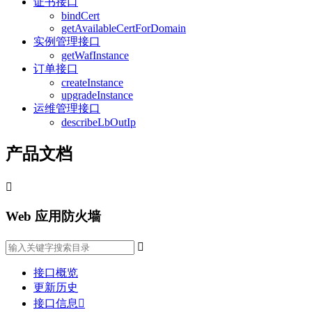
证书接口
bindCert
getAvailableCertForDomain
实例管理接口
getWafInstance
订单接口
createInstance
upgradeInstance
运维管理接口
describeLbOutIp
产品文档

Web 应用防火墙

接口概览
更新历史
接口信息
