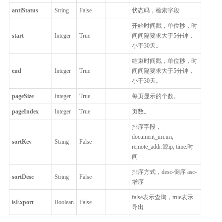
antiStatus
String
False
状态码，检索字段
开始时间戳，单位秒，时
start
Integer
True
间间隔要求大于5分钟，
小于30天。
结束时间戳，单位秒，时
end
Integer
True
间间隔要求大于5分钟，
小于30天。
pageSize
Integer
True
每页显示的个数。
pageIndex
Integer
True
页数。
排序字段，
document_uri:uri,
sortKey
String
False
remote_addr:源ip, time:时
间
排序方式，desc-倒序 asc-
sortDesc
String
False
增序
false表示查询，true表示
isExport
Boolean
False
导出