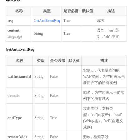
名称
类型
是否必需
默认值
描述
req
GetAntiEventReq
True
请求
content-
语言，"en":英
String
True
language
文，"zh":中文
GetAntiEventReq
名称
类型
是否必需
默认值
描述
实例id，代表要查询的
wafInstanceId
String
False
WAF实例，为空时表示当
前用户下的所有实例
域名，为空时表示当前实
domain
String
False
例下的所有域名
攻击类型，支持类
型："cc"(cc攻击)，"waf"
antiType
String
True
(Web攻击)，"acl"(自定义
规则)
remoteAddr
String
False
源ip，检索字段