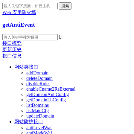
搜索
Web 应用防火墙
getAntiEvent

接口概览
更新历史
接口信息
网站类接口
addDomain
deleteDomain
disableRules
enableCname2RsExternal
getDomainAntiConfig
getDomainLbConfig
listDomains
listMainCfg
updateDomain
网站防护接口
antiLevelWaf
antiModeWaf