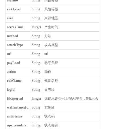
csaInfo
String
情报标签
riskLevel
String
风险等级
area
String
来源地区
accessTime
Integer
产生时间
method
String
方法
attackType
String
攻击类型
url
String
url
payLoad
String
恶意负载
action
String
动作
ruleName
String
规则名称
logId
String
日志Id
isReported
Integer
该信息是否已上报AI平台，0表示否
wafInstanceId
String
实例id
antiStatus
String
状态码
upstreamErr
String
状态标识