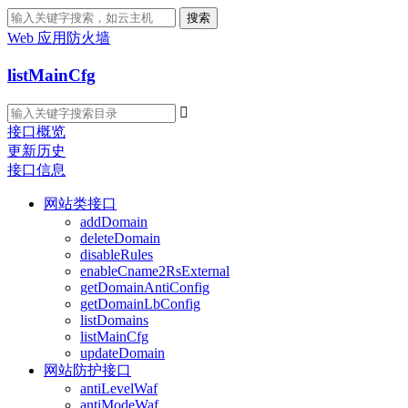
搜索
Web 应用防火墙
listMainCfg

接口概览
更新历史
接口信息
网站类接口
addDomain
deleteDomain
disableRules
enableCname2RsExternal
getDomainAntiConfig
getDomainLbConfig
listDomains
listMainCfg
updateDomain
网站防护接口
antiLevelWaf
antiModeWaf