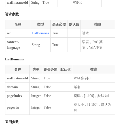
wafInstanceId
String
True
实例Id
请求参数
名称
类型
是否必需
默认值
描述
req
ListDomains
True
请求
content-
语言，"en":英
String
True
language
文，"zh":中文
ListDomains
名称
类型
是否必需
默认值
描述
wafInstanceId
String
True
WAF实例id
domain
String
False
域名
pageIndex
Integer
False
页码，[1-100]，默认为1
页大小，[1-100]，默认为
pageSize
Integer
False
10
返回参数