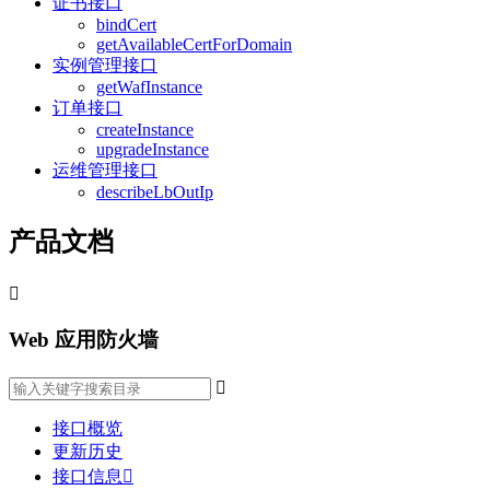
证书接口
bindCert
getAvailableCertForDomain
实例管理接口
getWafInstance
订单接口
createInstance
upgradeInstance
运维管理接口
describeLbOutIp
产品文档

Web 应用防火墙

接口概览
更新历史
接口信息
