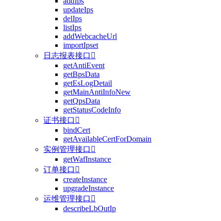
addIps
updateIps
delIps
listIps
addWebcacheUrl
importIpset
日志报表接口

getAntiEvent
getBpsData
getEsLogDetail
getMainAntiInfoNew
getQpsData
getStatusCodeInfo
证书接口

bindCert
getAvailableCertForDomain
实例管理接口

getWafInstance
订单接口

createInstance
upgradeInstance
运维管理接口

describeLbOutIp