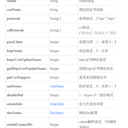
cname
String
cname域名
certName
String
绑定的证书名称
protocols
String[ ]
使用协议，["http","https"]
ssl协议，
sslProtocols
String[ ]
["TLSv1","TLSv1.1","TLSv1.2","
pureClient
Integer
前置代理，1：使用 0：不使用
httpStatus
Integer
协议状态，0：正常
httpsCertUpdateStatus
Integer
https证书绑定状态
gmHttpsCertUpdateStatus
Integer
国密https证书绑定状态
gmCertSupport
Integer
是否支持国密证书
antiStatus
AntiStatus
防护状态，0：关闭 1：开启
disableWaf
Integer
1：bypass 0：防护模式
attackInfo
AttackInfo
近七天攻击详情
dnsStatus
DnsStatus
网站dns配置
cname解析状态。0为解析到VI
enableCname2Rs
Integer
源地址