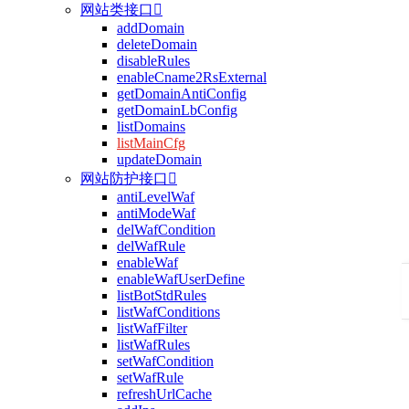
网站类接口

addDomain
deleteDomain
disableRules
enableCname2RsExternal
getDomainAntiConfig
getDomainLbConfig
listDomains
listMainCfg
updateDomain
网站防护接口

antiLevelWaf
antiModeWaf
delWafCondition
delWafRule
enableWaf
enableWafUserDefine
listBotStdRules
listWafConditions
listWafFilter
listWafRules
setWafCondition
setWafRule
refreshUrlCache