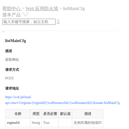
帮助中心
>
Web 应用防火墙
>
listMainCfg
搜本产品

listMainCfg
描述
获取网站
请求方式
POST
请求地址
https://waf.jdcloud-
api.com/v1/regions/{regionId}/wafInstanceIds/{wafInstanceId}/domain:listMainCfg
名称
类型
是否必需
默认值
描述
regionId
String
True
实例所属的地域ID