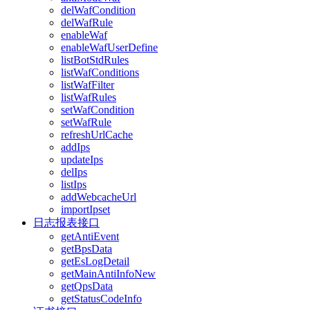
delWafCondition
delWafRule
enableWaf
enableWafUserDefine
listBotStdRules
listWafConditions
listWafFilter
listWafRules
setWafCondition
setWafRule
refreshUrlCache
addIps
updateIps
delIps
listIps
addWebcacheUrl
importIpset
日志报表接口
getAntiEvent
getBpsData
getEsLogDetail
getMainAntiInfoNew
getQpsData
getStatusCodeInfo