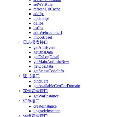
setWafRule
refreshUrlCache
addIps
updateIps
delIps
listIps
addWebcacheUrl
importIpset
日志报表接口
getAntiEvent
getBpsData
getEsLogDetail
getMainAntiInfoNew
getQpsData
getStatusCodeInfo
证书接口
bindCert
getAvailableCertForDomain
实例管理接口
getWafInstance
订单接口
createInstance
upgradeInstance
运维管理接口