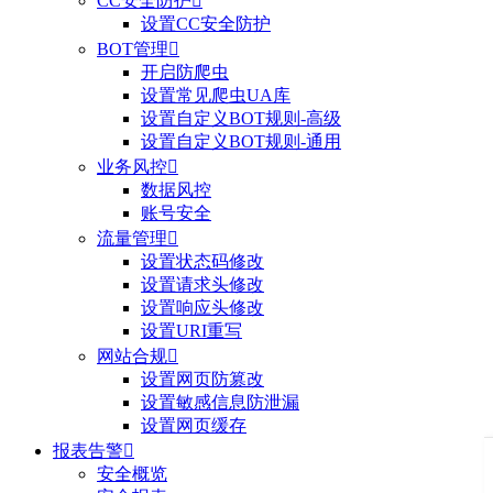
CC安全防护

设置CC安全防护
BOT管理

开启防爬虫
设置常见爬虫UA库
设置自定义BOT规则-高级
设置自定义BOT规则-通用
业务风控

数据风控
账号安全
流量管理

设置状态码修改
设置请求头修改
设置响应头修改
设置URI重写
网站合规

设置网页防篡改
设置敏感信息防泄漏
设置网页缓存
报表告警

安全概览