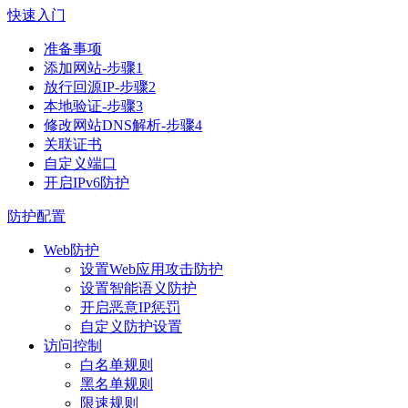
快速入门
准备事项
添加网站-步骤1
放行回源IP-步骤2
本地验证-步骤3
修改网站DNS解析-步骤4
关联证书
自定义端口
开启IPv6防护
防护配置
Web防护
设置Web应用攻击防护
设置智能语义防护
开启恶意IP惩罚
自定义防护设置
访问控制
白名单规则
黑名单规则
限速规则