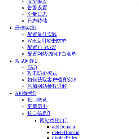
安全报表
告警设置
全量日志
日志转储
最佳实践

配置最佳实践
Web应用攻击防护
配置TLS协议
配置网站访问IP白名单
常见问题

FAQ
攻击防护模式
如何获取客户端真实IP
添加网站参数详解
API参考

接口概览
更新历史
接口信息

网站类接口

addDomain
deleteDomain
disableRules