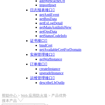
addWebcacheUrl
importIpset
日志报表接口

getAntiEvent
getBpsData
getEsLogDetail
getMainAntiInfoNew
getQpsData
getStatusCodeInfo
证书接口

bindCert
getAvailableCertForDomain
实例管理接口

getWafInstance
订单接口

createInstance
upgradeInstance
运维管理接口

describeLbOutIp
帮助中心
>
Web 应用防火墙
>
产品优势
搜本产品