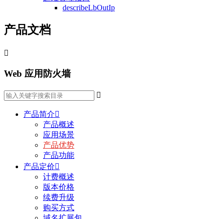
describeLbOutIp
产品文档

Web 应用防火墙

产品简介

产品概述
应用场景
产品优势
产品功能
产品定价

计费概述
版本价格
续费升级
购买方式
域名扩展包