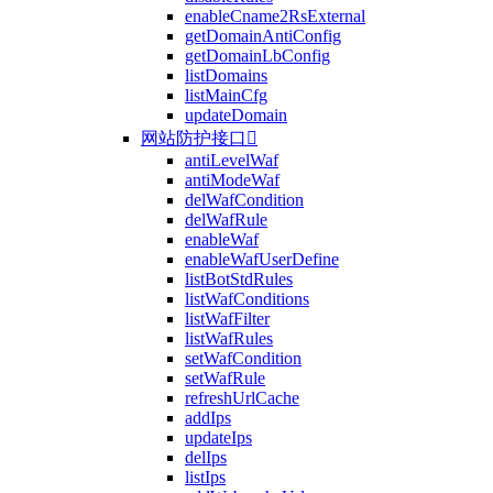
enableCname2RsExternal
getDomainAntiConfig
getDomainLbConfig
listDomains
listMainCfg
updateDomain
网站防护接口

antiLevelWaf
antiModeWaf
delWafCondition
delWafRule
enableWaf
enableWafUserDefine
listBotStdRules
listWafConditions
listWafFilter
listWafRules
setWafCondition
setWafRule
refreshUrlCache
addIps
updateIps
delIps
listIps