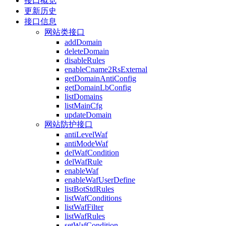
接口概览
更新历史
接口信息
网站类接口
addDomain
deleteDomain
disableRules
enableCname2RsExternal
getDomainAntiConfig
getDomainLbConfig
listDomains
listMainCfg
updateDomain
网站防护接口
antiLevelWaf
antiModeWaf
delWafCondition
delWafRule
enableWaf
enableWafUserDefine
listBotStdRules
listWafConditions
listWafFilter
listWafRules
setWafCondition