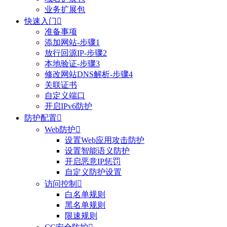
业务扩展包
快速入门

准备事项
添加网站-步骤1
放行回源IP-步骤2
本地验证-步骤3
修改网站DNS解析-步骤4
关联证书
自定义端口
开启IPv6防护
防护配置

Web防护

设置Web应用攻击防护
设置智能语义防护
开启恶意IP惩罚
自定义防护设置
访问控制

白名单规则
黑名单规则
限速规则