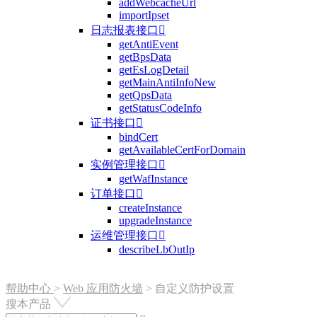
addWebcacheUrl
importIpset
日志报表接口

getAntiEvent
getBpsData
getEsLogDetail
getMainAntiInfoNew
getQpsData
getStatusCodeInfo
证书接口

bindCert
getAvailableCertForDomain
实例管理接口

getWafInstance
订单接口

createInstance
upgradeInstance
运维管理接口

describeLbOutIp
帮助中心
>
Web 应用防火墙
>
自定义防护设置
搜本产品