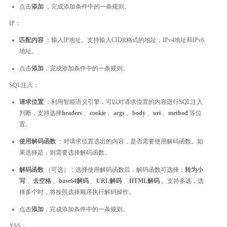
点击
添加
，完成添加条件中的一条规则。
IP：
匹配内容
：输入IP地址。支持输入CIDR格式的地址，IPv4地址和IPv6
地址。
点击
添加
，完成添加条件中的一条规则。
SQL注入：
请求位置
：利用智能语义引擎，可以对请求位置的内容进行SQL注入
判断，支持选择
headers
、
cookie
、
args
、
body
、
uri
、
method
等位
置。
使用解码函数
：对请求位置选出的内容，是否需要使用解码函数。如
果选择是，则需要选择解码函数。
解码函数
（可选）：选择使用解码函数后，解码函数可选择：
转为小
写
、
去空格
、
base64解码
、
URL解码
、
HTML解码
。支持多选，选
择多个时，将按照选择顺序执行解码操作。
点击
添加
，完成添加条件中的一条规则。
XSS：