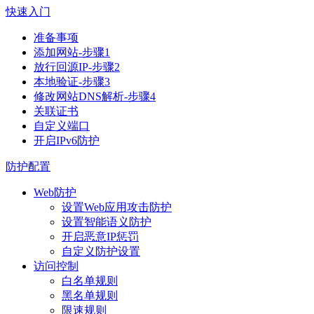
快速入门
准备事项
添加网站-步骤1
放行回源IP-步骤2
本地验证-步骤3
修改网站DNS解析-步骤4
关联证书
自定义端口
开启IPv6防护
防护配置
Web防护
设置Web应用攻击防护
设置智能语义防护
开启恶意IP惩罚
自定义防护设置
访问控制
白名单规则
黑名单规则
限速规则