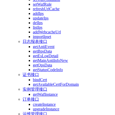
setWafRule
refreshUrlCache
addIps
updateIps
delIps
listIps
addWebcacheUrl
importIpset
日志报表接口
getAntiEvent
getBpsData
getEsLogDetail
getMainAntiInfoNew
getQpsData
getStatusCodeInfo
证书接口
bindCert
getAvailableCertForDomain
实例管理接口
getWafInstance
订单接口
createInstance
upgradeInstance
运维管理接口