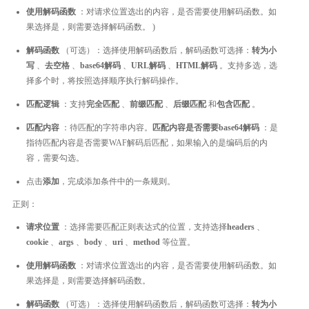
使用解码函数
：对请求位置选出的内容，是否需要使用解码函数。如
果选择是，则需要选择解码函数。 )
解码函数
（可选）：选择使用解码函数后，解码函数可选择：
转为小
写
、
去空格
、
base64解码
、
URL解码
、
HTML解码
。支持多选，选
择多个时，将按照选择顺序执行解码操作。
匹配逻辑
：支持
完全匹配
、
前缀匹配
、
后缀匹配
和
包含匹配
。
匹配内容
：待匹配的字符串内容。
匹配内容是否需要base64解码
：是
指待匹配内容是否需要WAF解码后匹配，如果输入的是编码后的内
容，需要勾选。
点击
添加
，完成添加条件中的一条规则。
正则：
请求位置
：选择需要匹配正则表达式的位置，支持选择
headers
、
cookie
、
args
、
body
、
uri
、
method
等位置。
使用解码函数
：对请求位置选出的内容，是否需要使用解码函数。如
果选择是，则需要选择解码函数。
解码函数
（可选）：选择使用解码函数后，解码函数可选择：
转为小