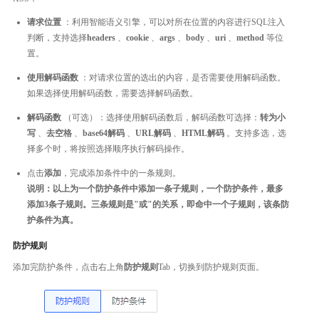
请求位置
：利用智能语义引擎，可以对所在位置的内容进行SQL注入
判断，支持选择
headers
、
cookie
、
args
、
body
、
uri
、
method
等位
置。
使用解码函数
：对请求位置的选出的内容，是否需要使用解码函数。
如果选择使用解码函数，需要选择解码函数。
解码函数
（可选）：选择使用解码函数后，解码函数可选择：
转为小
写
、
去空格
、
base64解码
、
URL解码
、
HTML解码
。支持多选，选
择多个时，将按照选择顺序执行解码操作。
点击
添加
，完成添加条件中的一条规则。
说明：以上为一个防护条件中添加一条子规则，一个防护条件，最多
添加3条子规则。三条规则是"或"的关系，即命中一个子规则，该条防
护条件为真。
防护规则
添加完防护条件，点击右上角
防护规则
Tab，切换到防护规则页面。