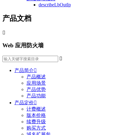
describeLbOutIp
产品文档

Web 应用防火墙

产品简介

产品概述
应用场景
产品优势
产品功能
产品定价

计费概述
版本价格
续费升级
购买方式
域名扩展包