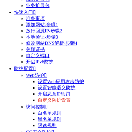
业务扩展包
快速入门

准备事项
添加网站-步骤1
放行回源IP-步骤2
本地验证-步骤3
修改网站DNS解析-步骤4
关联证书
自定义端口
开启IPv6防护
防护配置

Web防护

设置Web应用攻击防护
设置智能语义防护
开启恶意IP惩罚
自定义防护设置
访问控制

白名单规则
黑名单规则
限速规则