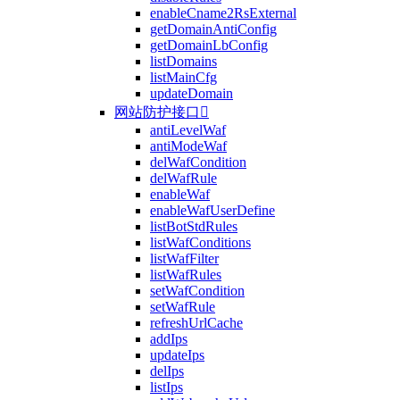
enableCname2RsExternal
getDomainAntiConfig
getDomainLbConfig
listDomains
listMainCfg
updateDomain
网站防护接口

antiLevelWaf
antiModeWaf
delWafCondition
delWafRule
enableWaf
enableWafUserDefine
listBotStdRules
listWafConditions
listWafFilter
listWafRules
setWafCondition
setWafRule
refreshUrlCache
addIps
updateIps
delIps
listIps