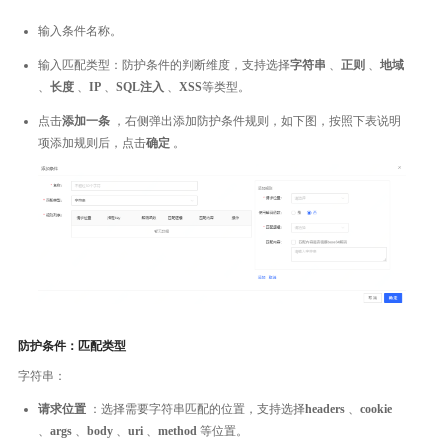
输入条件名称。
输入匹配类型：防护条件的判断维度，支持选择
字符串
、
正则
、
地域
、
长度
、
IP
、
SQL注入
、
XSS
等类型。
点击
添加一条
，右侧弹出添加防护条件规则，如下图，按照下表说明
项添加规则后，点击
确定
。
防护条件：匹配类型
字符串：
请求位置
：选择需要字符串匹配的位置，支持选择
headers
、
cookie
、
args
、
body
、
uri
、
method
等位置。