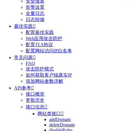
安全报表
告警设置
全量日志
日志转储
最佳实践

配置最佳实践
Web应用攻击防护
配置TLS协议
配置网站访问IP白名单
常见问题

FAQ
攻击防护模式
如何获取客户端真实IP
添加网站参数详解
API参考

接口概览
更新历史
接口信息

网站类接口

addDomain
deleteDomain
disableRules