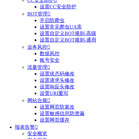
CC安全防护

设置CC安全防护
BOT管理

开启防爬虫
设置常见爬虫UA库
设置自定义BOT规则-高级
设置自定义BOT规则-通用
业务风控

数据风控
账号安全
流量管理

设置状态码修改
设置请求头修改
设置响应头修改
设置URI重写
网站合规

设置网页防篡改
设置敏感信息防泄漏
设置网页缓存
报表告警

安全概览