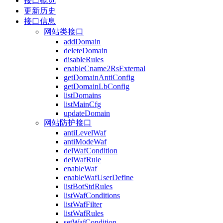
接口概览
更新历史
接口信息
网站类接口
addDomain
deleteDomain
disableRules
enableCname2RsExternal
getDomainAntiConfig
getDomainLbConfig
listDomains
listMainCfg
updateDomain
网站防护接口
antiLevelWaf
antiModeWaf
delWafCondition
delWafRule
enableWaf
enableWafUserDefine
listBotStdRules
listWafConditions
listWafFilter
listWafRules
setWafCondition