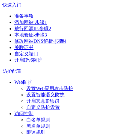
快速入门
准备事项
添加网站-步骤1
放行回源IP-步骤2
本地验证-步骤3
修改网站DNS解析-步骤4
关联证书
自定义端口
开启IPv6防护
防护配置
Web防护
设置Web应用攻击防护
设置智能语义防护
开启恶意IP惩罚
自定义防护设置
访问控制
白名单规则
黑名单规则
限速规则