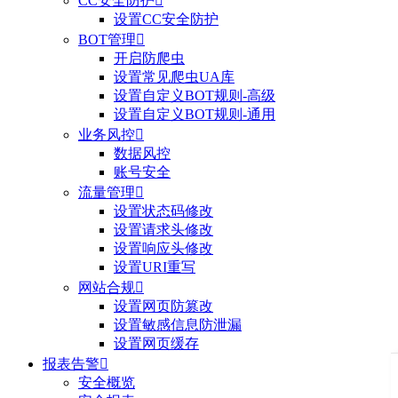
CC安全防护

设置CC安全防护
BOT管理

开启防爬虫
设置常见爬虫UA库
设置自定义BOT规则-高级
设置自定义BOT规则-通用
业务风控

数据风控
账号安全
流量管理

设置状态码修改
设置请求头修改
设置响应头修改
设置URI重写
网站合规

设置网页防篡改
设置敏感信息防泄漏
设置网页缓存
报表告警

安全概览