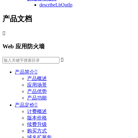
describeLbOutIp
产品文档

Web 应用防火墙

产品简介

产品概述
应用场景
产品优势
产品功能
产品定价

计费概述
版本价格
续费升级
购买方式
域名扩展包