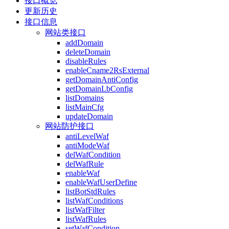
接口概览
更新历史
接口信息
网站类接口
addDomain
deleteDomain
disableRules
enableCname2RsExternal
getDomainAntiConfig
getDomainLbConfig
listDomains
listMainCfg
updateDomain
网站防护接口
antiLevelWaf
antiModeWaf
delWafCondition
delWafRule
enableWaf
enableWafUserDefine
listBotStdRules
listWafConditions
listWafFilter
listWafRules
setWafCondition