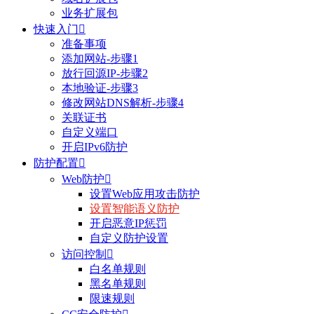
业务扩展包
快速入门

准备事项
添加网站-步骤1
放行回源IP-步骤2
本地验证-步骤3
修改网站DNS解析-步骤4
关联证书
自定义端口
开启IPv6防护
防护配置

Web防护

设置Web应用攻击防护
设置智能语义防护
开启恶意IP惩罚
自定义防护设置
访问控制

白名单规则
黑名单规则
限速规则