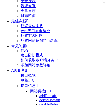
安全报表
告警设置
全量日志
日志转储
最佳实践

配置最佳实践
Web应用攻击防护
配置TLS协议
配置网站访问IP白名单
常见问题

FAQ
攻击防护模式
如何获取客户端真实IP
添加网站参数详解
API参考

接口概览
更新历史
接口信息

网站类接口

addDomain
deleteDomain
disableRules