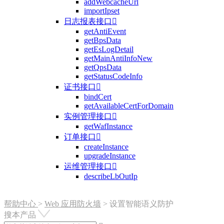
addWebcacheUrl
importIpset
日志报表接口

getAntiEvent
getBpsData
getEsLogDetail
getMainAntiInfoNew
getQpsData
getStatusCodeInfo
证书接口

bindCert
getAvailableCertForDomain
实例管理接口

getWafInstance
订单接口

createInstance
upgradeInstance
运维管理接口

describeLbOutIp
帮助中心
>
Web 应用防火墙
>
设置智能语义防护
搜本产品