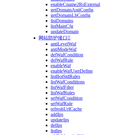
enableCname2RsExternal
getDomainAntiConfig
getDomainLbConfig
listDomains
listMainCfg
updateDomain
网站防护接口

antiLevelWaf
antiModeWaf
delWafCondition
delWafRule
enableWaf
enableWafUserDefine
listBotStdRules
listWafConditions
listWafFilter
listWafRules
setWafCondition
setWafRule
refreshUrlCache
addIps
updateIps
delIps
listIps