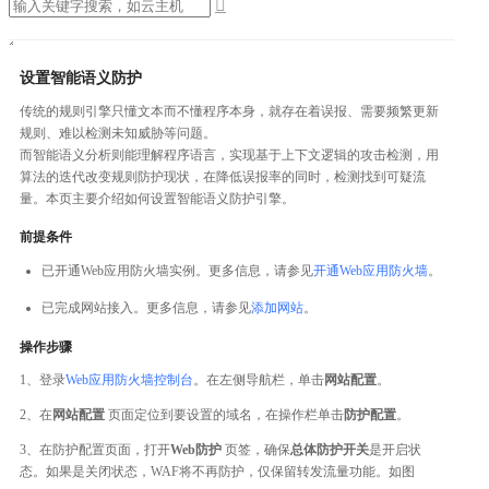

设置智能语义防护
传统的规则引擎只懂文本而不懂程序本身，就存在着误报、需要频繁更新
规则、难以检测未知威胁等问题。
而智能语义分析则能理解程序语言，实现基于上下文逻辑的攻击检测，用
算法的迭代改变规则防护现状，在降低误报率的同时，检测找到可疑流
量。本页主要介绍如何设置智能语义防护引擎。
前提条件
已开通Web应用防火墙实例。更多信息，请参见
开通Web应用防火墙
。
已完成网站接入。更多信息，请参见
添加网站
。
操作步骤
1、登录
Web应用防火墙控制台
。在左侧导航栏，单击
网站配置
。
2、在
网站配置
页面定位到要设置的域名，在操作栏单击
防护配置
。
3、在防护配置页面，打开
Web防护
页签，确保
总体防护开关
是开启状
态。如果是关闭状态，WAF将不再防护，仅保留转发流量功能。如图