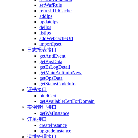
setWafRule
refreshUrlCache
addIps
updateIps
delIps
listIps
addWebcacheUrl
importIpset
日志报表接口
getAntiEvent
getBpsData
getEsLogDetail
getMainAntiInfoNew
getQpsData
getStatusCodeInfo
证书接口
bindCert
getAvailableCertForDomain
实例管理接口
getWafInstance
订单接口
createInstance
upgradeInstance
运维管理接口