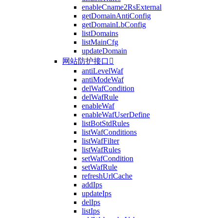
enableCname2RsExternal
getDomainAntiConfig
getDomainLbConfig
listDomains
listMainCfg
updateDomain
网站防护接口

antiLevelWaf
antiModeWaf
delWafCondition
delWafRule
enableWaf
enableWafUserDefine
listBotStdRules
listWafConditions
listWafFilter
listWafRules
setWafCondition
setWafRule
refreshUrlCache
addIps
updateIps
delIps
listIps