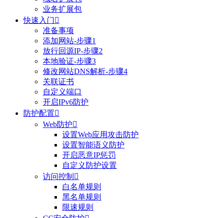
业务扩展包
快速入门

准备事项
添加网站-步骤1
放行回源IP-步骤2
本地验证-步骤3
修改网站DNS解析-步骤4
关联证书
自定义端口
开启IPv6防护
防护配置

Web防护

设置Web应用攻击防护
设置智能语义防护
开启恶意IP惩罚
自定义防护设置
访问控制

白名单规则
黑名单规则
限速规则