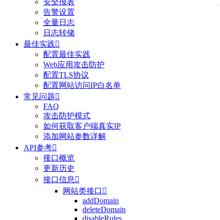
安全报表
告警设置
全量日志
日志转储
最佳实践

配置最佳实践
Web应用攻击防护
配置TLS协议
配置网站访问IP白名单
常见问题

FAQ
攻击防护模式
如何获取客户端真实IP
添加网站参数详解
API参考

接口概览
更新历史
接口信息

网站类接口

addDomain
deleteDomain
disableRules