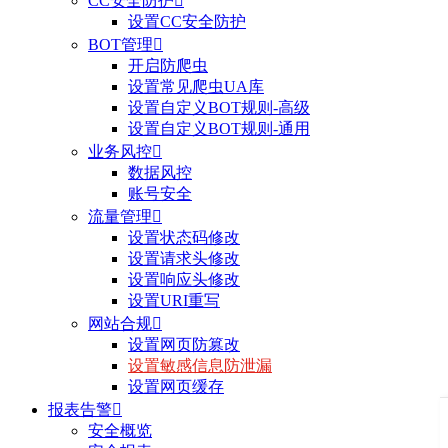
CC安全防护

设置CC安全防护
BOT管理

开启防爬虫
设置常见爬虫UA库
设置自定义BOT规则-高级
设置自定义BOT规则-通用
业务风控

数据风控
账号安全
流量管理

设置状态码修改
设置请求头修改
设置响应头修改
设置URI重写
网站合规

设置网页防篡改
设置敏感信息防泄漏
设置网页缓存
报表告警

安全概览