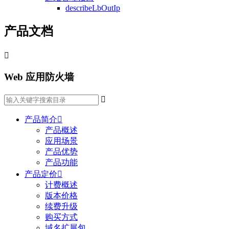
describeLbOutIp
产品文档

Web 应用防火墙

产品简介

产品概述
应用场景
产品优势
产品功能
产品定价

计费概述
版本价格
续费升级
购买方式
域名扩展包