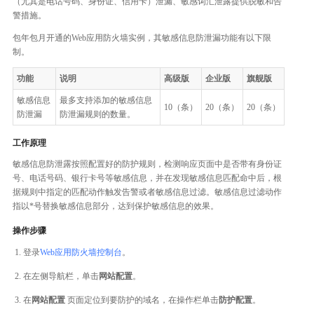
（尤其是电话号码、身份证、信用卡）泄漏、敏感词汇泄露提供脱敏和告
警措施。
包年包月开通的Web应用防火墙实例，其敏感信息防泄漏功能有以下限
制。
功能
说明
高级版
企业版
旗舰版
敏感信息
最多支持添加的敏感信息
10（条）
20（条）
20（条）
防泄漏
防泄漏规则的数量。
工作原理
敏感信息防泄露按照配置好的防护规则，检测响应页面中是否带有身份证
号、电话号码、银行卡号等敏感信息，并在发现敏感信息匹配命中后，根
据规则中指定的匹配动作触发告警或者敏感信息过滤。敏感信息过滤动作
指以*号替换敏感信息部分，达到保护敏感信息的效果。
操作步骤
登录
Web应用防火墙控制台
。
在左侧导航栏，单击
网站配置
。
在
网站配置
页面定位到要防护的域名，在操作栏单击
防护配置
。