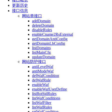
接口概览
更新历史
接口信息
网站类接口
addDomain
deleteDomain
disableRules
enableCname2RsExternal
getDomainAntiConfig
getDomainLbConfig
listDomains
listMainCfg
updateDomain
网站防护接口
antiLevelWaf
antiModeWaf
delWafCondition
delWafRule
enableWaf
enableWafUserDefine
listBotStdRules
listWafConditions
listWafFilter
listWafRules
setWafCondition