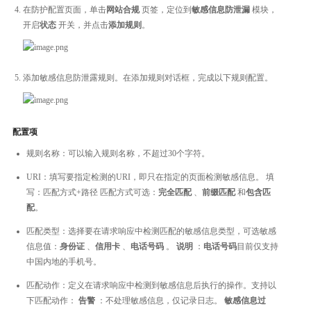
在防护配置页面，单击
网站合规
页签，定位到
敏感信息防泄漏
模块，
开启
状态
开关，并点击
添加规则
。
添加敏感信息防泄露规则。在添加规则对话框，完成以下规则配置。
配置项
规则名称：可以输入规则名称，不超过30个字符。
URI：填写要指定检测的URI，即只在指定的页面检测敏感信息。 填
写：匹配方式+路径 匹配方式可选：
完全匹配
、
前缀匹配
和
包含匹
配
。
匹配类型：选择要在请求响应中检测匹配的敏感信息类型，可选敏感
信息值：
身份证
、
信用卡
、
电话号码
。
说明
：
电话号码
目前仅支持
中国内地的手机号。
匹配动作：定义在请求响应中检测到敏感信息后执行的操作。支持以
下匹配动作：
告警
：不处理敏感信息，仅记录日志。
敏感信息过