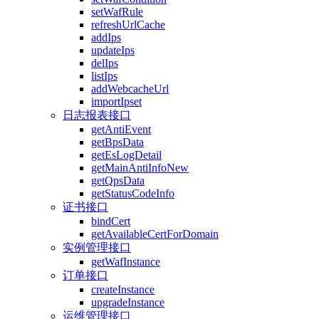
setWafRule
refreshUrlCache
addIps
updateIps
delIps
listIps
addWebcacheUrl
importIpset
日志报表接口
getAntiEvent
getBpsData
getEsLogDetail
getMainAntiInfoNew
getQpsData
getStatusCodeInfo
证书接口
bindCert
getAvailableCertForDomain
实例管理接口
getWafInstance
订单接口
createInstance
upgradeInstance
运维管理接口