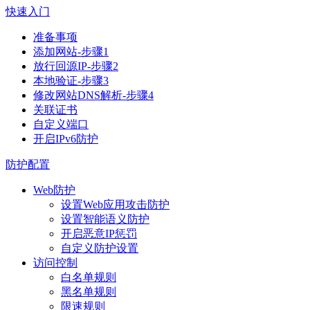
快速入门
准备事项
添加网站-步骤1
放行回源IP-步骤2
本地验证-步骤3
修改网站DNS解析-步骤4
关联证书
自定义端口
开启IPv6防护
防护配置
Web防护
设置Web应用攻击防护
设置智能语义防护
开启恶意IP惩罚
自定义防护设置
访问控制
白名单规则
黑名单规则
限速规则