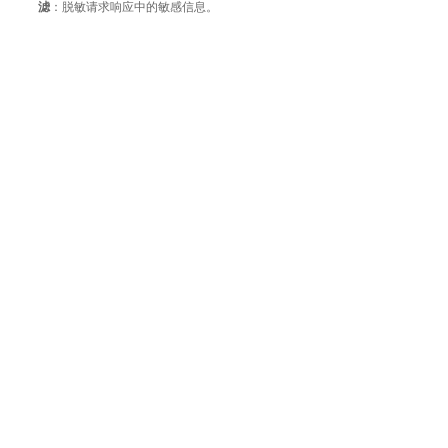
滤
：脱敏请求响应中的敏感信息。
整体评价？
非常满意