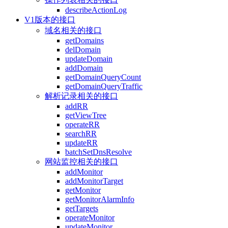
describeActionLog
V1版本的接口
域名相关的接口
getDomains
delDomain
updateDomain
addDomain
getDomainQueryCount
getDomainQueryTraffic
解析记录相关的接口
addRR
getViewTree
operateRR
searchRR
updateRR
batchSetDnsResolve
网站监控相关的接口
addMonitor
addMonitorTarget
getMonitor
getMonitorAlarmInfo
getTargets
operateMonitor
updateMonitor