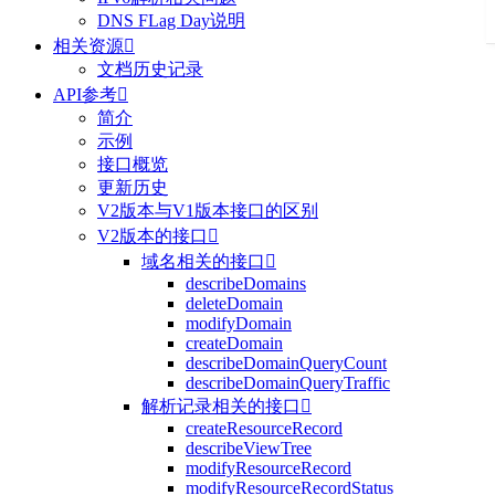
DNS FLag Day说明
相关资源

文档历史记录
API参考

简介
示例
接口概览
更新历史
V2版本与V1版本接口的区别
V2版本的接口

域名相关的接口

describeDomains
deleteDomain
modifyDomain
createDomain
describeDomainQueryCount
describeDomainQueryTraffic
解析记录相关的接口

createResourceRecord
describeViewTree
modifyResourceRecord
modifyResourceRecordStatus