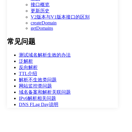
接口概览
更新历史
V2版本与V1版本接口的区别
createDomain
getDomains
常见问题
测试域名解析生效的办法
泛解析
反向解析
TTL介绍
整体评价？
解析不生效类问题
网站监控类问题
非常满意
域名备案和解析关联问题
IPv6解析相关问题
DNS FLag Day说明