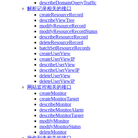
describeDomainQueryTraffic
解析记录相关的接口
createResourceRecord
describeViewTree
modifyResourceRecord
modifyResourceRecordStatus
describeResourceRecord
deleteResourceRecord
batchSetResourceRecords
createUserView
createUserViewIP
describeUserView
describeUserViewIP
deleteUserView
deleteUserViewIP
网站监控相关的接口
createMonitor
createMonitorTarget
describeMonitor
describeMonitorAlarm
describeMonitorTarget
modifyMonitor
modifyMonitorStatus
deleteMonitor
操作列表相关的接口