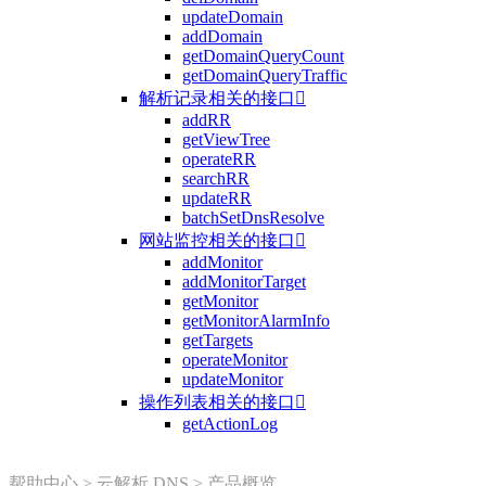
updateDomain
addDomain
getDomainQueryCount
getDomainQueryTraffic
解析记录相关的接口

addRR
getViewTree
operateRR
searchRR
updateRR
batchSetDnsResolve
网站监控相关的接口

addMonitor
addMonitorTarget
getMonitor
getMonitorAlarmInfo
getTargets
operateMonitor
updateMonitor
操作列表相关的接口

getActionLog
帮助中心
>
云解析 DNS
>
产品概览