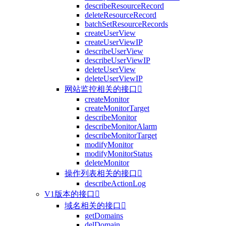
describeResourceRecord
deleteResourceRecord
batchSetResourceRecords
createUserView
createUserViewIP
describeUserView
describeUserViewIP
deleteUserView
deleteUserViewIP
网站监控相关的接口

createMonitor
createMonitorTarget
describeMonitor
describeMonitorAlarm
describeMonitorTarget
modifyMonitor
modifyMonitorStatus
deleteMonitor
操作列表相关的接口

describeActionLog
V1版本的接口

域名相关的接口

getDomains
delDomain