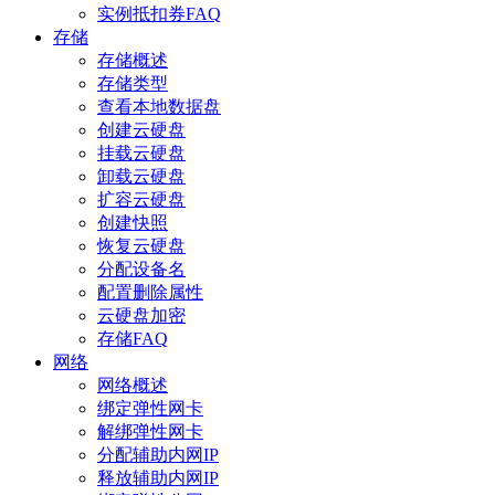
实例抵扣券FAQ
存储
存储概述
存储类型
查看本地数据盘
创建云硬盘
挂载云硬盘
卸载云硬盘
扩容云硬盘
创建快照
恢复云硬盘
分配设备名
配置删除属性
云硬盘加密
存储FAQ
网络
网络概述
绑定弹性网卡
解绑弹性网卡
分配辅助内网IP
释放辅助内网IP