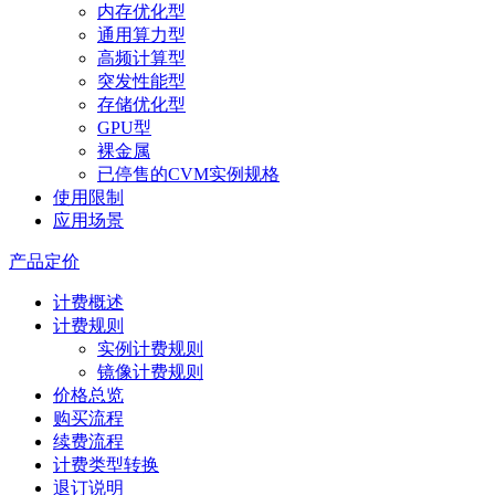
内存优化型
通用算力型
高频计算型
突发性能型
存储优化型
GPU型
裸金属
已停售的CVM实例规格
使用限制
应用场景
产品定价
计费概述
计费规则
实例计费规则
镜像计费规则
价格总览
购买流程
续费流程
计费类型转换
退订说明