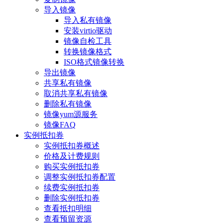
导入镜像
导入私有镜像
安装virtio驱动
镜像自检工具
转换镜像格式
ISO格式镜像转换
导出镜像
共享私有镜像
取消共享私有镜像
删除私有镜像
镜像yum源服务
镜像FAQ
实例抵扣券
实例抵扣券概述
价格及计费规则
购买实例抵扣券
调整实例抵扣券配置
续费实例抵扣券
删除实例抵扣券
查看抵扣明细
查看预留资源